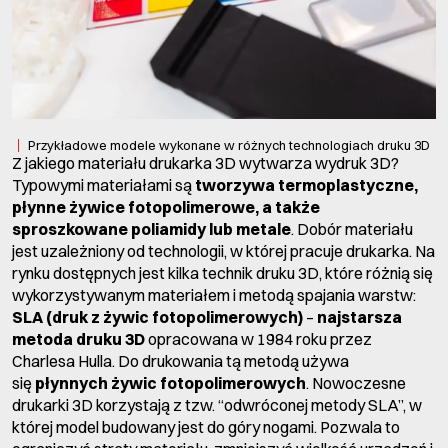
Przykładowe modele wykonane w różnych technologiach druku 3D
Z jakiego materiału drukarka 3D wytwarza wydruk 3D?
Typowymi materiałami są
tworzywa termoplastyczne,
płynne żywice fotopolimerowe, a także
sproszkowane poliamidy lub metale
. Dobór materiału
jest uzależniony od technologii, w której pracuje drukarka. Na
rynku dostępnych jest kilka technik druku 3D, które różnią się
wykorzystywanym materiałem i metodą spajania warstw:
SLA (druk z żywic fotopolimerowych)
–
najstarsza
metoda druku 3D
opracowana w 1984 roku przez
Charlesa Hulla. Do drukowania tą metodą używa
się
płynnych żywic fotopolimerowych
. Nowoczesne
drukarki 3D korzystają z tzw. “odwróconej metody SLA”, w
której model budowany jest do góry nogami. Pozwala to