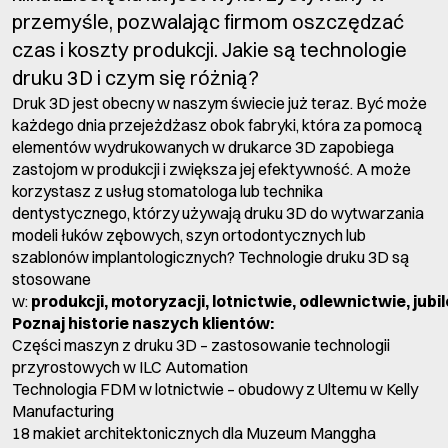
przemyśle, pozwalając firmom oszczędzać
czas i koszty produkcji. Jakie są technologie
druku 3D i czym się różnią?
Druk 3D jest obecny w naszym świecie już teraz. Być może
każdego dnia przejeżdżasz obok fabryki, która za pomocą
elementów wydrukowanych w drukarce 3D zapobiega
zastojom w produkcji i zwiększa jej efektywność. A może
korzystasz z usług stomatologa lub technika
dentystycznego, którzy używają druku 3D do wytwarzania
modeli łuków zębowych, szyn ortodontycznych lub
szablonów implantologicznych? Technologie druku 3D są
stosowane
w:
produkcji
,
motoryzacji
,
lotnictwie
,
odlewnictwie
,
jubi
Poznaj historie naszych klientów:
Części maszyn z druku 3D – zastosowanie technologii
przyrostowych w ILC Automation
Technologia FDM w lotnictwie – obudowy z Ultemu w Kelly
Manufacturing
18 makiet architektonicznych dla Muzeum Manggha