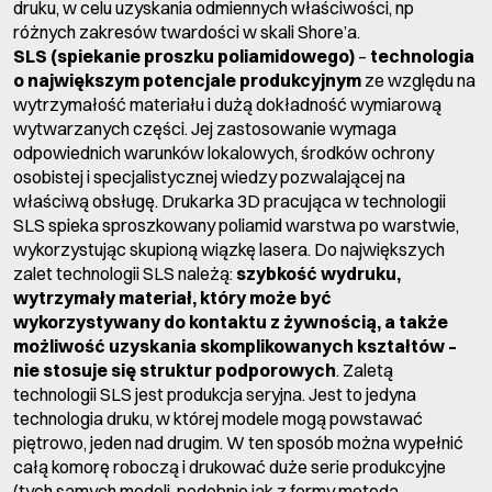
druku, w celu uzyskania odmiennych właściwości, np
różnych zakresów twardości w skali Shore’a.
SLS (spiekanie proszku poliamidowego)
–
technologia
o największym potencjale produkcyjnym
ze względu na
wytrzymałość materiału i dużą dokładność wymiarową
wytwarzanych części. Jej zastosowanie wymaga
odpowiednich warunków lokalowych, środków ochrony
osobistej i specjalistycznej wiedzy pozwalającej na
właściwą obsługę. Drukarka 3D pracująca w technologii
SLS spieka sproszkowany poliamid warstwa po warstwie,
wykorzystując skupioną wiązkę lasera. Do największych
zalet technologii SLS należą:
szybkość wydruku,
wytrzymały materiał, który może być
wykorzystywany do kontaktu z żywnością, a także
możliwość uzyskania skomplikowanych kształtów –
nie stosuje się struktur podporowych
. Zaletą
technologii SLS jest produkcja seryjna. Jest to jedyna
technologia druku, w której modele mogą powstawać
piętrowo, jeden nad drugim. W ten sposób można wypełnić
całą komorę roboczą i drukować duże serie produkcyjne
(tych samych modeli, podobnie jak z formy metodą