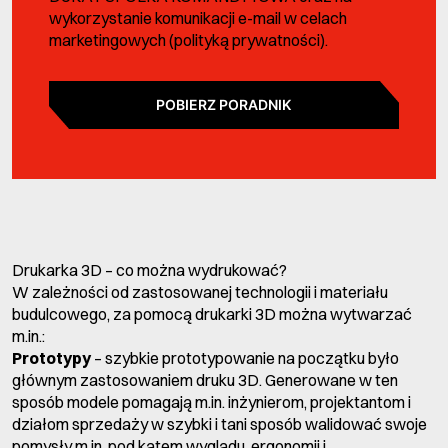
wykorzystanie komunikacji e-mail w celach
marketingowych (
polityką prywatności
).
POBIERZ PORADNIK
Drukarka 3D – co można wydrukować?
W zależności od zastosowanej technologii i materiału
budulcowego, za pomocą drukarki 3D można wytwarzać
m.in.:
Prototypy
– szybkie prototypowanie na początku było
głównym zastosowaniem druku 3D. Generowane w ten
sposób modele pomagają m.in. inżynierom, projektantom i
działom sprzedaży w szybki i tani sposób walidować swoje
pomysły m.in. pod kątem wyglądu, ergonomii i