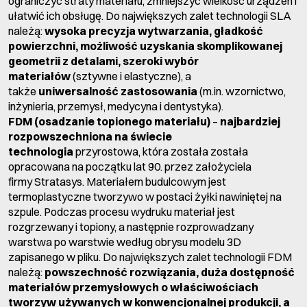
ograniczyć straty materiału, zmniejszyć wielkość urządzeń i
ułatwić ich obsługę. Do największych zalet technologii SLA
należą:
wysoka precyzja wytwarzania, gładkość
powierzchni, możliwość uzyskania skomplikowanej
geometrii z detalami, szeroki wybór
materiałów
(sztywne i elastyczne), a
także
uniwersalność zastosowania
(m.in. wzornictwo,
inżynieria, przemysł, medycyna i dentystyka).
FDM (osadzanie topionego materiału)
–
najbardziej
rozpowszechniona na świecie
technologia
przyrostowa, która została została
opracowana na początku lat 90. przez założyciela
firmy
Stratasys
. Materiałem budulcowym jest
termoplastyczne tworzywo w postaci żyłki nawiniętej na
szpule. Podczas procesu wydruku materiał jest
rozgrzewany i topiony, a następnie rozprowadzany
warstwa po warstwie według obrysu modelu 3D
zapisanego w pliku. Do największych zalet technologii FDM
należą:
powszechność rozwiązania, duża dostępność
materiałów przemysłowych o właściwościach
tworzyw używanych w konwencjonalnej produkcji, a