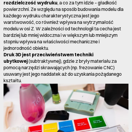
rozdzielczość wydruku
, a co za tym idzie – gładkość
powierzchni. Ze względu na sposób budowania modelu dla
każdego wydruku charakterystyczna jest jego
warstwowość, co również wpływa na wytrzymałość
modelu w osi Z. W zależności od technologii ta cecha jest
bardziej lub mniej widoczna i w większym lub mniejszym
stopniu wpływa na właściwości mechaniczne i
jednorodność obiektu.
Druk 3D jest przeciwieństwem techniki
ubytkowej
(subtraktywnej), gdzie z bryły materiału za
pomocą narzędzi skrawających (np. frezowanie CNC)
usuwany jest jego naddatek aż do uzyskania pożądanego
kształtu.