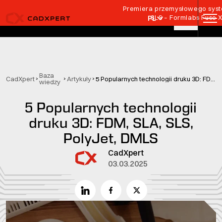
Przejdź do treści
Premiera przemysłowego syste
SLS – Formlabs Fuse 
PL
Baza
CadXpert
Artykuły
5 Popularnych technologii druku 3D: FDM, SLA, SLS, PolyJet, DMLS
wiedzy
5 Popularnych technologii
druku 3D: FDM, SLA, SLS,
PolyJet, DMLS
CadXpert
03.03.2025