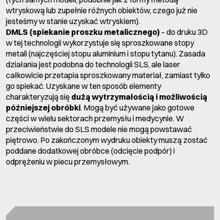
wtryskową lub zupełnie różnych obiektów, czego już nie
jesteśmy w stanie uzyskać wtryskiem).
DMLS (spiekanie proszku metalicznego)
– do druku 3D
w tej technologii wykorzystuje się sproszkowane stopy
metali (najczęściej stopu aluminium i stopu tytanu). Zasada
działania jest podobna do technologii SLS, ale laser
całkowicie przetapia sproszkowany materiał, zamiast tylko
go spiekać. Uzyskane w ten sposób elementy
charakteryzują się
dużą wytrzymałością i możliwością
późniejszej obróbki
. Mogą być używane jako gotowe
części w wielu sektorach przemysłu i medycynie. W
przeciwieństwie do SLS modele nie mogą powstawać
piętrowo. Po zakończonym wydruku obiekty muszą zostać
poddane dodatkowej obróbce (odcięcie podpór) i
odprężeniu w piecu przemysłowym.