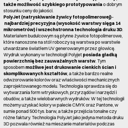
także możliwość szybkiego prototypowania
o dobrym
stosunku ceny do jakości.
PolyJet (natryskiwanie żywicy fotopolimerowej)
–
najbardziej precyzyjna (wysokość warstwy sięga 14
mikrometrów) i wszechstronna technologia druku 3D
.
Materiałem budulcowym są płynne żywice fotopolimerowe,
które nanoszone na stół roboczy są warstwa po warstwie
utwardzane światłem UV generowanym przez głowicę.
Wydruk wykonany w technologii Polyjet
posiada gładką
powierzchnię bez zauważalnych warstw
. Tym
sposobem
możliwe jest drukowanie cienkich ścian i
skomplikowanych kształtów
, a także bardzo realne
odwzorowanie kolorów oraz właściwości mechanicznych
zaprojektowanego modelu. Technologia sprawdza się do
wytwarzania form wtryskowych, przyrządów i narzędzi i
obudów, a także wielobarwnych wydruków. W tej technologii
możemy uzyskać kolory w palecie CMYK oraz Pantone, w
sumie ponad 500 tys. barw, a także przejścia tonalne czy
różne faktury. Technologia PolyJet jako jedyna metoda druku
3D pozwala również na mieszanie materiałów podczas