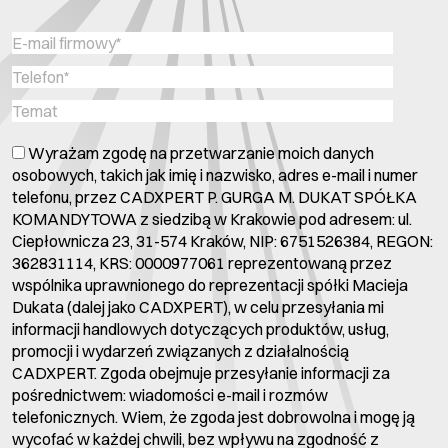
Wyrażam zgodę na przetwarzanie moich danych
osobowych, takich jak imię i nazwisko, adres e-mail i numer
telefonu, przez CADXPERT P. GURGA M. DUKAT SPÓŁKA
KOMANDYTOWA z siedzibą w Krakowie pod adresem: ul.
Ciepłownicza 23, 31-574 Kraków, NIP: 6751526384, REGON:
362831114, KRS: 0000977061 reprezentowaną przez
wspólnika uprawnionego do reprezentacji spółki Macieja
Dukata (dalej jako CADXPERT), w celu przesyłania mi
informacji handlowych dotyczących produktów, usług,
promocji i wydarzeń związanych z działalnością
CADXPERT. Zgoda obejmuje przesyłanie informacji za
pośrednictwem: wiadomości e-mail i rozmów
telefonicznych. Wiem, że zgoda jest dobrowolna i mogę ją
wycofać w każdej chwili, bez wpływu na zgodność z