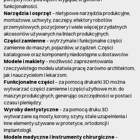
funkcjonalności.
Narzędzia i osprzęt
– nietypowe narzędzia produkcyjne,
montażowe, uchwyty, zaczepy, efektory robotów
przemysłowych, pozycjonery i wiele więcej przydatnych
akcesoriów używanych na liniach produkcyjnych.
Części zamienne
– wytrzymałe i funkcjonalne części
zamienne do maszyn, pojazdów, urządzeń. Części
katalogowe oraz komponenty niedostępne u dostawców.
Modele i makiety
– możliwość zaprezentowania
rzeczywistego modelu ułatwia pracę zarówno architektom,
jak i nauczycielom i lekarzom.
Funkcjonalne części
– za pomocą drukarki 3D można
wytwarzać części zamienne i części użytkowe m.in. do
maszyn produkcyjnych, generując oszczędności w postaci
czasu i pieniędzy.
Wyroby dentystyczne
– za pomocą druku 3D
wytwarzane są mosty, korony, szyny, stałe uzupełnienia i
inne elementy używane w protetyce, ortodoncji i
implantologii.
Modele medyczne i instrumenty chirurgiczne
–