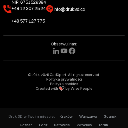
NIP: 6751526384
+48 12 307 25 24
info@druk3d.cx
+48 577 127 775
Obserwuj nas:
©2014-2026 CadXpert. All rights reserved.
Polityka prywatności
Polityka cookies
Created with
by Wise People
Druk 3D w Twoim miescie:
Kraków
Warszawa
Gdańsk
Poznań
Łódź
Katowice
Wrocław
Toruń