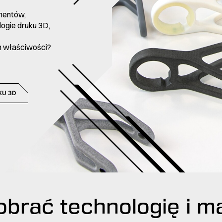
mentów,
ogie druku 3D,
h właściwości?
KU 3D
obrać technologię i ma