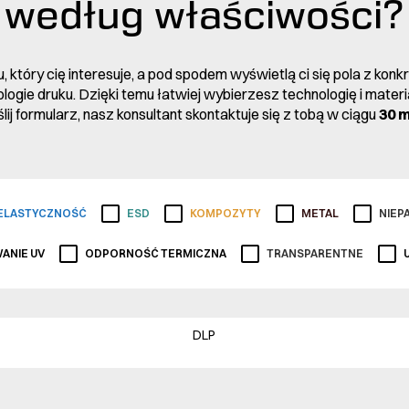
według właściwości?
, który cię interesuje, a pod spodem wyświetlą ci się pola z kon
ogie druku. Dzięki temu łatwiej wybierzesz technologię i materiał
lij formularz, nasz konsultant skontaktuje się z tobą w ciągu
30 
ELASTYCZNOŚĆ
ESD
KOMPOZYTY
METAL
NIEP
ANIE UV
ODPORNOŚĆ TERMICZNA
TRANSPARENTNE
DLP