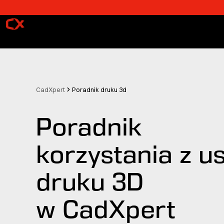
Przejdź do treści
CadXpert
Poradnik druku 3d
Poradnik
korzystania z u
druku 3D
w CadXpert