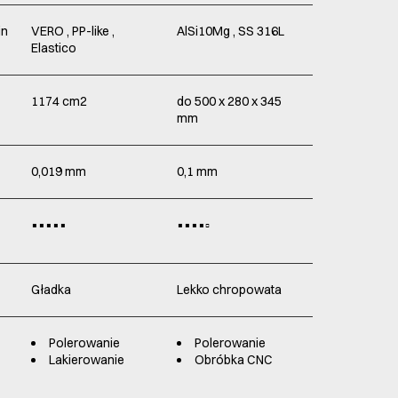
in
VERO , PP-like ,
AlSi10Mg , SS 316L
Elastico
1174 cm2
do 500 x 280 x 345
mm
0,019 mm
0,1 mm
▪️▪️▪️▪️▪️
▪️▪️▪️▪️▫️
Gładka
Lekko chropowata
Polerowanie
Polerowanie
Lakierowanie
Obróbka CNC