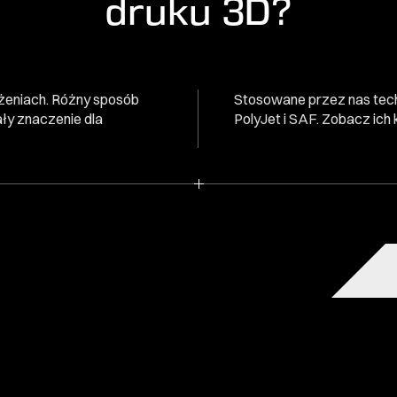
druku 3D?
ożeniach. Różny sposób
Stosowane przez nas tec
ły znaczenie dla
PolyJet i SAF. Zobacz ich