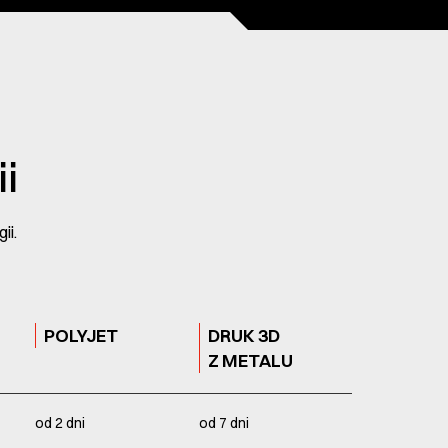
i
ii.
POLYJET
DRUK 3D
Z METALU
od 2 dni
od 7 dni