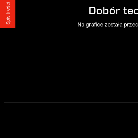
Spis treści
Dobór tec
Na grafice została prze