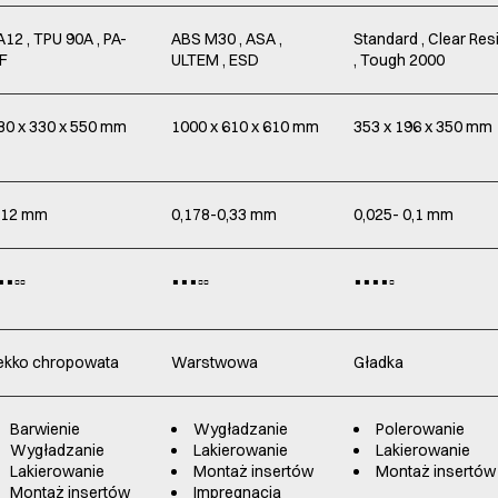
A12 , TPU 90A , PA-
ABS M30 , ASA ,
Standard , Clear Res
F
ULTEM , ESD
, Tough 2000
30 x 330 x 550 mm
1000 x 610 x 610 mm
353 x 196 x 350 mm
,12 mm
0,178-0,33 mm
0,025- 0,1 mm
️▪️▫️▫️
▪️▪️▪️▫️▫️
▪️▪️▪️▪️▫️
ekko chropowata
Warstwowa
Gładka
Barwienie
Wygładzanie
Polerowanie
Wygładzanie
Lakierowanie
Lakierowanie
Lakierowanie
Montaż insertów
Montaż insertów
Montaż insertów
Impregnacja