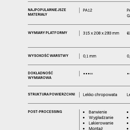
NAJPOPULARNIEJSZE
PA12
P
MATERIAŁY
G
WYMIARY PLATFORMY
315 x 208 x 293 mm
6
WYSOKOŚĆ WARSTWY
0,1 mm
0
DOKŁADNOŚĆ
▪️▪️▪️▫️▫️
▪️▪
WYMIAROWA
STRUKTURA POWIERZCHNI
Lekko chropowata
L
POST-PROCESSING
Barwienie
Wygładzanie
Lakierowanie
Montaż