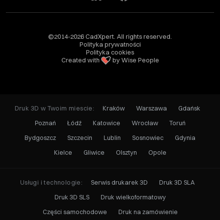
©2014-2026 CadXpert. All rights reserved.
Polityka prywatności
Polityka cookies
Created with
by Wise People
Druk 3D w Twoim miescie:
Kraków
Warszawa
Gdańsk
Poznań
Łódź
Katowice
Wrocław
Toruń
Bydgoszcz
Szczecin
Lublin
Sosnowiec
Gdynia
Kielce
Gliwice
Olsztyn
Opole
Usługi i technologie:
Serwis drukarek 3D
Druk 3D SLA
Druk 3D SLS
Druk wielkoformatowy
Części samochodowe
Druk na zamówienie