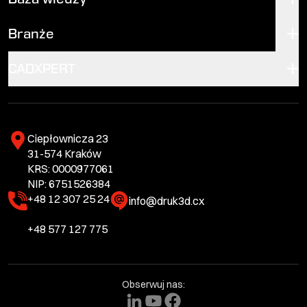
Branże
CADXPERT
Ciepłownicza 23
31-574 Kraków
KRS: 0000977061
NIP: 6751526384
+48 12 307 25 24
info@druk3d.cx
+48 577 127 775
Obserwuj nas: