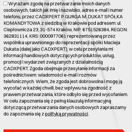
Wyrażam zgodę na przetwarzanie moich danych
osobowych, takich jak imię i nazwisko, adres e-mail i numer
telefonu, przez CADXPERT P. GURGA M. DUKAT SPÓŁKA
KOMANDYTOWA z siedzibą w Krakowie pod adresem: ul.
Ciepłownicza 23, 31-574 Kraków, NIP: 6751526384, REGON:
362831114, KRS: 0000977061 reprezentowaną przez
wspólnika uprawnionego do reprezentacji spółki Macieja
Dukata (dalej jako CADXPERT), w celu przesyłania mi
informacji handlowych dotyczących produktów, usług,
promocji i wydarzeń związanych z działalnością
CADXPERT. Zgoda obejmuje przesyłanie informacji za
pośrednictwem: wiadomości e-mail i rozmów
telefonicznych. Wiem, że zgoda jest dobrowolna i mogę ją
wycofać w każdej chwili, bez wpływu na zgodność z
prawem przetwarzania, które odbyło się przed wycofaniem.
W celu zapoznania się z pełną klauzulą informacyjną
dotyczącą przetwarzania danych osobowych zapraszamy
do zapoznania się z
polityką prywatności
.