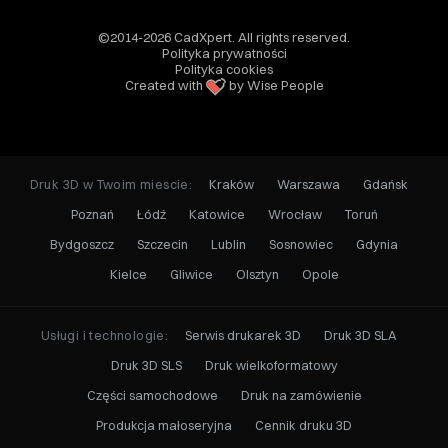
©2014-2026 CadXpert. All rights reserved.
Polityka prywatności
Polityka cookies
Created with
by Wise People
Druk 3D w Twoim miescie:
Kraków
Warszawa
Gdańsk
Poznań
Łódź
Katowice
Wrocław
Toruń
Bydgoszcz
Szczecin
Lublin
Sosnowiec
Gdynia
Kielce
Gliwice
Olsztyn
Opole
Usługi i technologie:
Serwis drukarek 3D
Druk 3D SLA
Druk 3D SLS
Druk wielkoformatowy
Części samochodowe
Druk na zamówienie
Produkcja małoseryjna
Cennik druku 3D