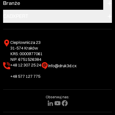
Branże
CADXPERT
Ciepłownicza 23
31-574 Kraków
KRS: 0000977061
NIP: 6751526384
+48 12 307 25 24
info@druk3d.cx
+48 577 127 775
Obserwuj nas: