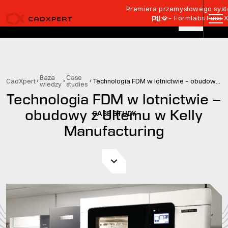
Przejdź do treści
Premiera przemysłowego syste
SLS – Formlabs Fuse 
PL
Baza
Case
CadXpert
Technologia FDM w lotnictwie – obudowy z Ultemu w Kelly Manufacturing
wiedzy
studies
Technologia FDM w lotnictwie –
obudowy z Ultemu w Kelly
CASE STUDY
Manufacturing