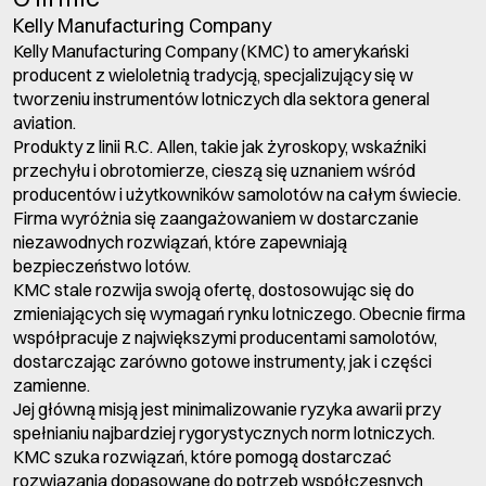
Kelly Manufacturing Company
Kelly Manufacturing Company (KMC) to amerykański
producent z wieloletnią tradycją, specjalizujący się w
tworzeniu instrumentów lotniczych dla sektora general
aviation.
Produkty z linii R.C. Allen, takie jak żyroskopy, wskaźniki
przechyłu i obrotomierze, cieszą się uznaniem wśród
producentów i użytkowników samolotów na całym świecie.
Firma wyróżnia się zaangażowaniem w dostarczanie
niezawodnych rozwiązań, które zapewniają
bezpieczeństwo lotów.
KMC stale rozwija swoją ofertę, dostosowując się do
zmieniających się wymagań rynku lotniczego. Obecnie firma
współpracuje z największymi producentami samolotów,
dostarczając zarówno gotowe instrumenty, jak i części
zamienne.
Jej główną misją jest minimalizowanie ryzyka awarii przy
spełnianiu najbardziej rygorystycznych norm lotniczych.
KMC szuka rozwiązań, które pomogą dostarczać
rozwiązania dopasowane do potrzeb współczesnych