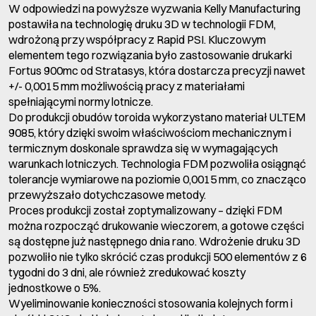
W odpowiedzi na powyższe wyzwania Kelly Manufacturing
postawiła na technologię druku 3D w technologii FDM,
wdrożoną przy współpracy z Rapid PSI. Kluczowym
elementem tego rozwiązania było zastosowanie drukarki
Fortus 900mc od Stratasys, która dostarcza precyzji nawet
+/- 0,0015 mm możliwością pracy z materiałami
spełniającymi normy lotnicze.
Do produkcji obudów toroida wykorzystano materiał ULTEM
9085, który dzięki swoim właściwościom mechanicznym i
termicznym doskonale sprawdza się w wymagających
warunkach lotniczych. Technologia FDM pozwoliła osiągnąć
tolerancje wymiarowe na poziomie 0,0015 mm, co znacząco
przewyższało dotychczasowe metody.
Proces produkcji został zoptymalizowany – dzięki FDM
można rozpocząć drukowanie wieczorem, a gotowe części
są dostępne już następnego dnia rano. Wdrożenie druku 3D
pozwoliło nie tylko skrócić czas produkcji 500 elementów z 6
tygodni do 3 dni, ale również zredukować koszty
jednostkowe o 5%.
Wyeliminowanie konieczności stosowania kolejnych form i