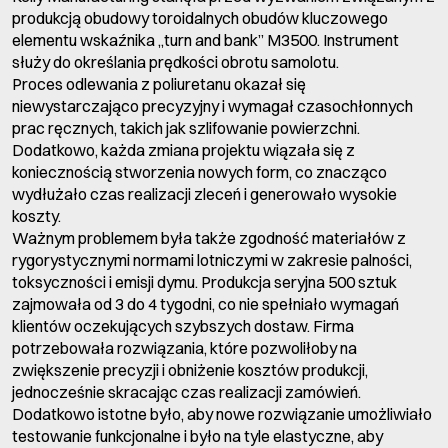
produkcją obudowy toroidalnych obudów kluczowego
elementu wskaźnika „turn and bank” M3500. Instrument
służy do określania prędkości obrotu samolotu.
Proces odlewania z poliuretanu okazał się
niewystarczająco precyzyjny i wymagał czasochłonnych
prac ręcznych, takich jak szlifowanie powierzchni.
Dodatkowo, każda zmiana projektu wiązała się z
koniecznością stworzenia nowych form, co znacząco
wydłużało czas realizacji zleceń i generowało wysokie
koszty.
Ważnym problemem była także zgodność materiałów z
rygorystycznymi normami lotniczymi w zakresie palności,
toksyczności i emisji dymu. Produkcja seryjna 500 sztuk
zajmowała od 3 do 4 tygodni, co nie spełniało wymagań
klientów oczekujących szybszych dostaw. Firma
potrzebowała rozwiązania, które pozwoliłoby na
zwiększenie precyzji i obniżenie kosztów produkcji,
jednocześnie skracając czas realizacji zamówień.
Dodatkowo istotne było, aby nowe rozwiązanie umożliwiało
testowanie funkcjonalne i było na tyle elastyczne, aby