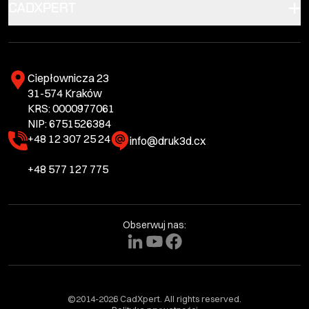
CADXPERT
Ciepłownicza 23
31-574 Kraków
KRS: 0000977061
NIP: 6751526384
+48 12 307 25 24
info@druk3d.cx
+48 577 127 775
Obserwuj nas:
©2014-2026 CadXpert. All rights reserved.