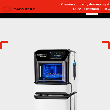
Przejdź do treści
Premiera przemysłowego syste
SLS – Formlabs Fuse 
PL