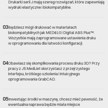
Drukarki serii J mają szereg rozwiązań, które zapewniają
wydruki elastyczne i biokompatybilne.
03
Będziesz mógł drukować w materiałach
biokompatybilnych jak MED610 i Digital ABS Plus™.
Wszystkie mają zaprogramowane ustawienia druku
w oprogramowaniu dla łatwości konfiguracji.
04
Obawiasz się skomplikowania procesu druku 3D? Przy
pracy z J5 MediJet skorzystasz z przejrzystego
interfejsu, krótkiego szkolenia i intuicyjnego
oprogramowania GrabCAD.
05
Inwestując środki w maszynę, chcesz mieć pewność, że
ewentualna naprawa będzie miała miejsce