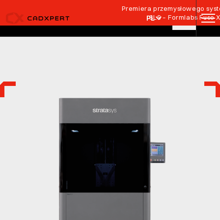
Przejdź do treści
Premiera przemysłowego syste
SLS – Formlabs Fuse 
PL