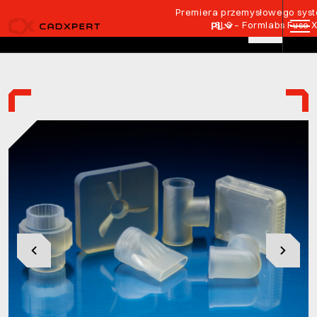
Przejdź do treści
Premiera przemysłowego syste
SLS – Formlabs Fuse 
PL