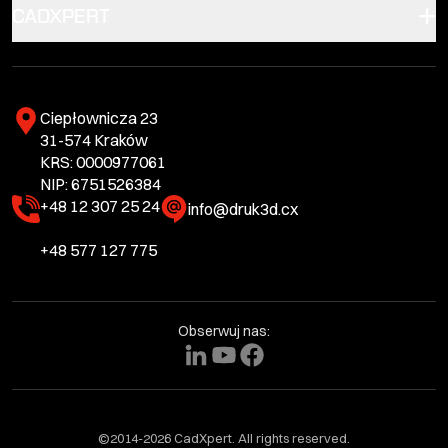
CADXPERT
Ciepłownicza 23
31-574 Kraków
KRS: 0000977061
NIP: 6751526384
+48 12 307 25 24
info@druk3d.cx
+48 577 127 775
Obserwuj nas:
©2014-2026 CadXpert. All rights reserved.