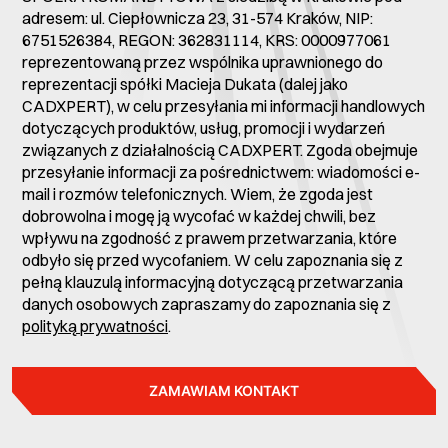
adresem: ul. Ciepłownicza 23, 31-574 Kraków, NIP:
6751526384, REGON: 362831114, KRS: 0000977061
reprezentowaną przez wspólnika uprawnionego do
reprezentacji spółki Macieja Dukata (dalej jako
CADXPERT), w celu przesyłania mi informacji handlowych
dotyczących produktów, usług, promocji i wydarzeń
związanych z działalnością CADXPERT. Zgoda obejmuje
przesyłanie informacji za pośrednictwem: wiadomości e-
mail i rozmów telefonicznych. Wiem, że zgoda jest
dobrowolna i mogę ją wycofać w każdej chwili, bez
wpływu na zgodność z prawem przetwarzania, które
odbyło się przed wycofaniem. W celu zapoznania się z
pełną klauzulą informacyjną dotyczącą przetwarzania
danych osobowych zapraszamy do zapoznania się z
polityką prywatności
.
ZAMAWIAM KONTAKT