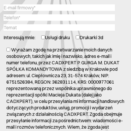
Interesują mnie:
Usługi druku
Drukarki 3d
Wyrażam zgodę na przetwarzanie moich danych
osobowych, takich jak imię i nazwisko, adres e-mail i
numer telefonu, przez CADXPERT P. GURGA M. DUKAT
SPÓŁKA KOMANDYTOWA z siedzibą w Krakowie pod
adresem: ul. Ciepłownicza 23, 31-574 Kraków, NIP:
6751526384, REGON: 362831114, KRS: 0000977061
reprezentowaną przez wspólnika uprawnionego do
reprezentacji spółki Macieja Dukata (dalej jako
CADXPERT), w celu przesyłania mi informacji handlowych
dotyczących produktów, usług, promocji i wydarzeń
związanych z działalnością CADXPERT. Zgoda obejmuje
przesyłanie informacji za pośrednictwem: wiadomości e-
mail i rozmów telefonicznych. Wiem, że zgoda jest