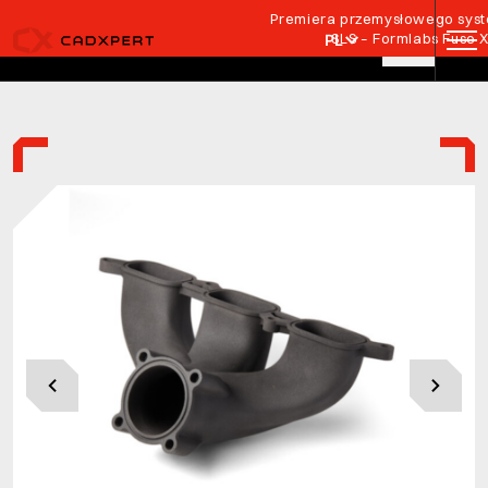
Przejdź do treści
Premiera przemysłowego syste
SLS – Formlabs Fuse 
PL