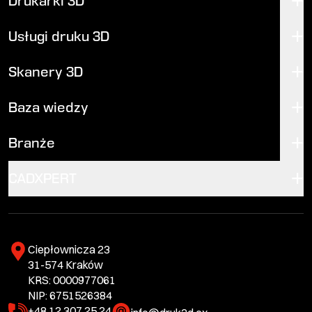
Drukarki 3D
Usługi druku 3D
Skanery 3D
Baza wiedzy
Branże
CADXPERT
Ciepłownicza 23
31-574 Kraków
KRS: 0000977061
NIP: 6751526384
+48 12 307 25 24