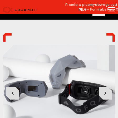
Przejdź do treści
Premiera przemysłowego syste
SLS – Formlabs Fuse 
PL