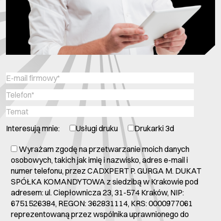
Interesują mnie:
Usługi druku
Drukarki 3d
Wyrażam zgodę na przetwarzanie moich danych
osobowych, takich jak imię i nazwisko, adres e-mail i
numer telefonu, przez CADXPERT P. GURGA M. DUKAT
SPÓŁKA KOMANDYTOWA z siedzibą w Krakowie pod
adresem: ul. Ciepłownicza 23, 31-574 Kraków, NIP:
6751526384, REGON: 362831114, KRS: 0000977061
reprezentowaną przez wspólnika uprawnionego do