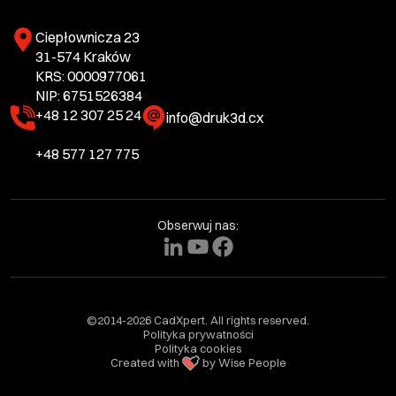
Ciepłownicza 23
31-574 Kraków
KRS: 0000977061
NIP: 6751526384
+48 12 307 25 24
info@druk3d.cx
+48 577 127 775
Obserwuj nas:
©2014-2026 CadXpert. All rights reserved.
Polityka prywatności
Polityka cookies
Created with
by Wise People