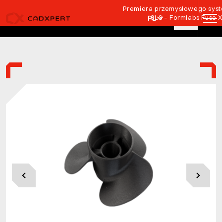
Przejdź do treści
Premiera przemysłowego syste
SLS – Formlabs Fuse 
PL