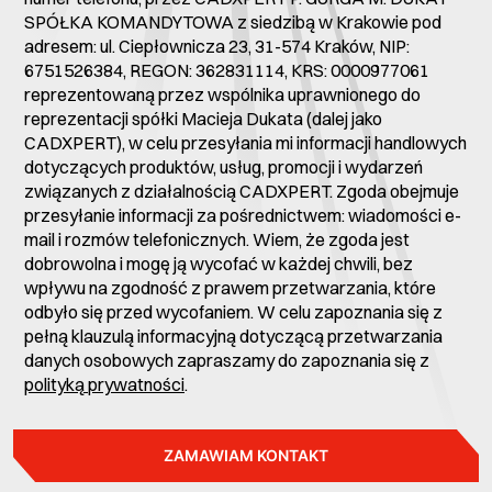
SPÓŁKA KOMANDYTOWA z siedzibą w Krakowie pod
adresem: ul. Ciepłownicza 23, 31-574 Kraków, NIP:
6751526384, REGON: 362831114, KRS: 0000977061
reprezentowaną przez wspólnika uprawnionego do
reprezentacji spółki Macieja Dukata (dalej jako
CADXPERT), w celu przesyłania mi informacji handlowych
dotyczących produktów, usług, promocji i wydarzeń
związanych z działalnością CADXPERT. Zgoda obejmuje
przesyłanie informacji za pośrednictwem: wiadomości e-
mail i rozmów telefonicznych. Wiem, że zgoda jest
dobrowolna i mogę ją wycofać w każdej chwili, bez
wpływu na zgodność z prawem przetwarzania, które
odbyło się przed wycofaniem. W celu zapoznania się z
pełną klauzulą informacyjną dotyczącą przetwarzania
danych osobowych zapraszamy do zapoznania się z
polityką prywatności
.
ZAMAWIAM KONTAKT