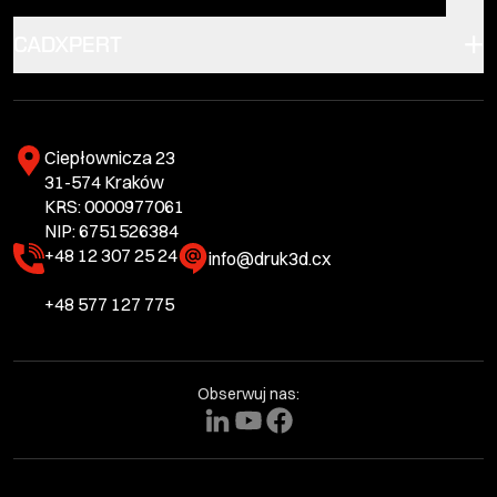
CADXPERT
Ciepłownicza 23
31-574 Kraków
KRS: 0000977061
NIP: 6751526384
+48 12 307 25 24
info@druk3d.cx
+48 577 127 775
Obserwuj nas: