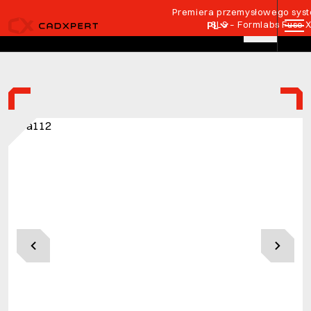
Przejdź do treści
Premiera przemysłowego syste
SLS – Formlabs Fuse 
PL