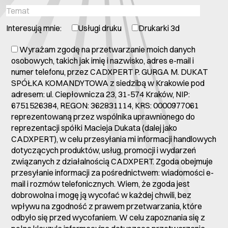
Interesują mnie:
Usługi druku
Drukarki 3d
Wyrażam zgodę na przetwarzanie moich danych
osobowych, takich jak imię i nazwisko, adres e-mail i
numer telefonu, przez CADXPERT P. GURGA M. DUKAT
SPÓŁKA KOMANDYTOWA z siedzibą w Krakowie pod
adresem: ul. Ciepłownicza 23, 31-574 Kraków, NIP:
6751526384, REGON: 362831114, KRS: 0000977061
reprezentowaną przez wspólnika uprawnionego do
reprezentacji spółki Macieja Dukata (dalej jako
CADXPERT), w celu przesyłania mi informacji handlowych
dotyczących produktów, usług, promocji i wydarzeń
związanych z działalnością CADXPERT. Zgoda obejmuje
przesyłanie informacji za pośrednictwem: wiadomości e-
mail i rozmów telefonicznych. Wiem, że zgoda jest
dobrowolna i mogę ją wycofać w każdej chwili, bez
wpływu na zgodność z prawem przetwarzania, które
odbyło się przed wycofaniem. W celu zapoznania się z