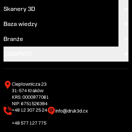
Skanery 3D
Baza wiedzy
Branże
CADXPERT
Ciepłownicza 23
31-574 Kraków
KRS: 0000977061
NIP: 6751526384
+48 12 307 25 24
info@druk3d.cx
+48 577 127 775