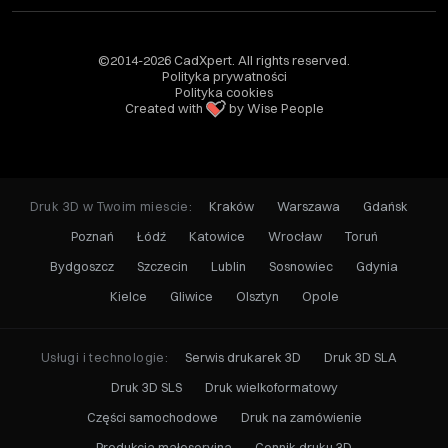
©2014-2026 CadXpert. All rights reserved.
Polityka prywatności
Polityka cookies
Created with
by Wise People
Druk 3D w Twoim miescie:
Kraków
Warszawa
Gdańsk
Poznań
Łódź
Katowice
Wrocław
Toruń
Bydgoszcz
Szczecin
Lublin
Sosnowiec
Gdynia
Kielce
Gliwice
Olsztyn
Opole
Usługi i technologie:
Serwis drukarek 3D
Druk 3D SLA
Druk 3D SLS
Druk wielkoformatowy
Części samochodowe
Druk na zamówienie
Produkcja małoseryjna
Cennik druku 3D