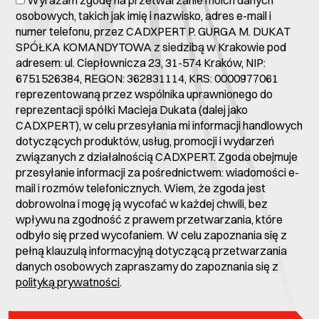
osobowych, takich jak imię i nazwisko, adres e-mail i
numer telefonu, przez CADXPERT P. GURGA M. DUKAT
SPÓŁKA KOMANDYTOWA z siedzibą w Krakowie pod
adresem: ul. Ciepłownicza 23, 31-574 Kraków, NIP:
6751526384, REGON: 362831114, KRS: 0000977061
reprezentowaną przez wspólnika uprawnionego do
reprezentacji spółki Macieja Dukata (dalej jako
CADXPERT), w celu przesyłania mi informacji handlowych
dotyczących produktów, usług, promocji i wydarzeń
związanych z działalnością CADXPERT. Zgoda obejmuje
przesyłanie informacji za pośrednictwem: wiadomości e-
mail i rozmów telefonicznych. Wiem, że zgoda jest
dobrowolna i mogę ją wycofać w każdej chwili, bez
wpływu na zgodność z prawem przetwarzania, które
odbyło się przed wycofaniem. W celu zapoznania się z
pełną klauzulą informacyjną dotyczącą przetwarzania
danych osobowych zapraszamy do zapoznania się z
polityką prywatności
.