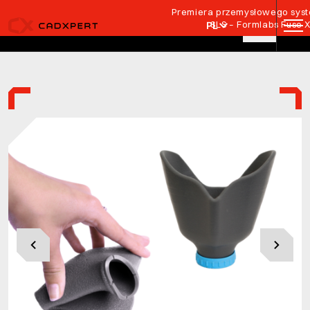
Przejdź do treści
Premiera przemysłowego syste
SLS – Formlabs Fuse 
PL