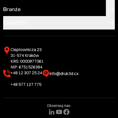
Branże
CADXPERT
Ciepłownicza 23
31-574 Kraków
KRS: 0000977061
NIP: 6751526384
+48 12 307 25 24
info@druk3d.cx
+48 577 127 775
Obserwuj nas: