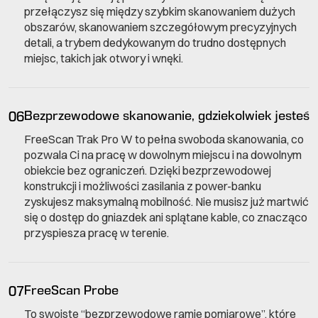
przełączysz się między szybkim skanowaniem dużych
obszarów, skanowaniem szczegółowym precyzyjnych
detali, a trybem dedykowanym do trudno dostępnych
miejsc, takich jak otwory i wnęki.
06
Bezprzewodowe skanowanie, gdziekolwiek jesteś
FreeScan Trak Pro W to pełna swoboda skanowania, co
pozwala Ci na pracę w dowolnym miejscu i na dowolnym
obiekcie bez ograniczeń. Dzięki bezprzewodowej
konstrukcji i możliwości zasilania z power-banku
zyskujesz maksymalną mobilność. Nie musisz już martwić
się o dostęp do gniazdek ani splątane kable, co znacząco
przyspiesza pracę w terenie.
07
FreeScan Probe
To swoiste “bezprzewodowe ramie pomiarowe”, które