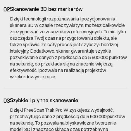
02
Skanowanie 3D bez markerów
Dzięki technologii rozpoznawania i pozycjonowania
skanera 3D w czasie rzeczywistym, możesz całkowicie
zrezygnować ze znaczników referencyjnych. To nie tylko
oszczędza Twój czas na przygotowaniu obiektu, ale
także sprawia, że cały proces jest szybszy i bardziej
intuicyjny. Dodatkowo, skaner gwarantuje szybkie
pozyskiwanie danych z prędkością do 5 500 000 punktów
na sekundę, co przekłada się na znacznie większą
efektywność i pozwala na realizację projektów
w rekordowym czasie.
03
Szybkie i płynne skanowanie
Dzięki FreeScan Trak Pro W zyskujesz wydajność,
przechwytując dane z prędkością do 5 500 000 punktów
na sekundę. To pozwala na błyskawiczne tworzenie
modeli 3D i znacząco skraca czas potrzebny na