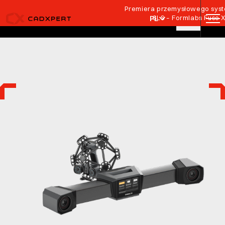
Przejdź do treści
Premiera przemysłowego syste
SLS – Formlabs Fuse 
PL