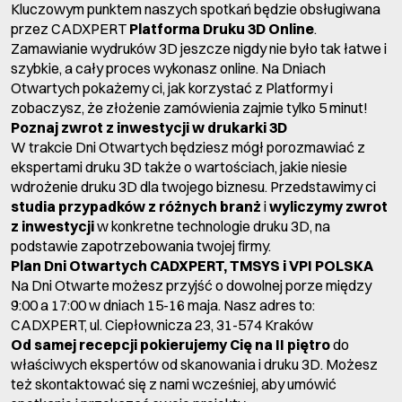
Kluczowym punktem naszych spotkań będzie obsługiwana
przez CADXPERT
Platforma Druku 3D Online
.
Zamawianie wydruków 3D jeszcze nigdy nie było tak łatwe i
szybkie, a cały proces wykonasz online. Na Dniach
Otwartych pokażemy ci, jak korzystać z Platformy i
zobaczysz, że złożenie zamówienia zajmie tylko 5 minut!
Poznaj zwrot z inwestycji w drukarki 3D
W trakcie Dni Otwartych będziesz mógł porozmawiać z
ekspertami druku 3D także o wartościach, jakie niesie
wdrożenie druku 3D dla twojego biznesu. Przedstawimy ci
studia przypadków z różnych branż
i
wyliczymy zwrot
z inwestycji
w konkretne technologie druku 3D, na
podstawie zapotrzebowania twojej firmy.
Plan Dni Otwartych CADXPERT, TMSYS i VPI POLSKA
Na Dni Otwarte możesz przyjść o dowolnej porze między
9:00 a 17:00 w dniach 15-16 maja. Nasz adres to:
CADXPERT, ul. Ciepłownicza 23, 31-574 Kraków
Od samej recepcji pokierujemy Cię na II piętro
do
właściwych ekspertów od skanowania i druku 3D. Możesz
też skontaktować się z nami wcześniej, aby umówić