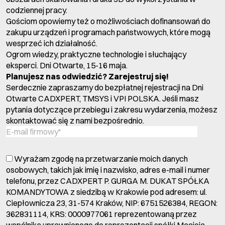
codziennej pracy.
Gościom opowiemy też o możliwościach dofinansowań do
zakupu urządzeń i programach państwowych, które mogą
wesprzeć ich działalność.
Ogrom wiedzy, praktyczne technologie i słuchający
eksperci. Dni Otwarte, 15-16 maja.
Planujesz nas odwiedzić? Zarejestruj się!
Serdecznie zapraszamy do bezpłatnej rejestracji na Dni
Otwarte CADXPERT, TMSYS i VPI POLSKA. Jeśli masz
pytania dotyczące przebiegu i zakresu wydarzenia, możesz
skontaktować się z nami bezpośrednio.
Wyrażam zgodę na przetwarzanie moich danych
osobowych, takich jak imię i nazwisko, adres e-mail i numer
telefonu, przez CADXPERT P. GURGA M. DUKAT SPÓŁKA
KOMANDYTOWA z siedzibą w Krakowie pod adresem: ul.
Ciepłownicza 23, 31-574 Kraków, NIP: 6751526384, REGON:
362831114, KRS: 0000977061 reprezentowaną przez