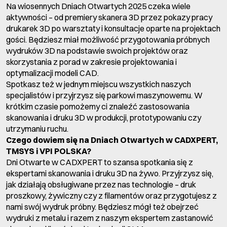
Na wiosennych Dniach Otwartych 2025 czeka wiele
aktywności – od premiery skanera 3D przez pokazy pracy
drukarek 3D po warsztaty i konsultacje oparte na projektach
gości. Będziesz miał możliwość przygotowania próbnych
wydruków 3D na podstawie swoich projektów oraz
skorzystania z porad w zakresie projektowania i
optymalizacji modeli CAD.
Spotkasz też w jednym miejscu wszystkich naszych
specjalistów i przyjrzysz się parkowi maszynowemu. W
krótkim czasie pomożemy ci znaleźć zastosowania
skanowania i druku 3D w produkcji, prototypowaniu czy
utrzymaniu ruchu.
Czego dowiem się na Dniach Otwartych w CADXPERT,
TMSYS i VPI POLSKA?
Dni Otwarte w CADXPERT to szansa spotkania się z
ekspertami skanowania i druku 3D na żywo. Przyjrzysz się,
jak działają obsługiwane przez nas technologie – druk
proszkowy, żywiczny czy z filamentów oraz przygotujesz z
nami swój wydruk próbny. Będziesz mógł też obejrzeć
wydruki z metalu i razem z naszym ekspertem zastanowić