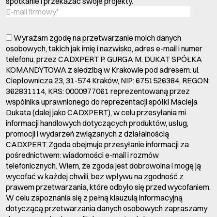
spotkanie i przekazać swoje projekty.
Wyrażam zgodę na przetwarzanie moich danych
osobowych, takich jak imię i nazwisko, adres e-mail i numer
telefonu, przez CADXPERT P. GURGA M. DUKAT SPÓŁKA
KOMANDYTOWA z siedzibą w Krakowie pod adresem: ul.
Ciepłownicza 23, 31-574 Kraków, NIP: 6751526384, REGON:
362831114, KRS: 0000977061 reprezentowaną przez
wspólnika uprawnionego do reprezentacji spółki Macieja
Dukata (dalej jako CADXPERT), w celu przesyłania mi
informacji handlowych dotyczących produktów, usług,
promocji i wydarzeń związanych z działalnością
CADXPERT. Zgoda obejmuje przesyłanie informacji za
pośrednictwem: wiadomości e-mail i rozmów
telefonicznych. Wiem, że zgoda jest dobrowolna i mogę ją
wycofać w każdej chwili, bez wpływu na zgodność z
prawem przetwarzania, które odbyło się przed wycofaniem.
W celu zapoznania się z pełną klauzulą informacyjną
dotyczącą przetwarzania danych osobowych zapraszamy