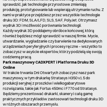
sprawdzić, jak technologie przyrostowe zmieniają
produkcję, prototypowanie lub wspierają utrzymanie ruchu. Z
nami w praktyce przejdziesz przez wszystkie technologie
druku 3D: FDM, SLA/LFD, SLS, SAF, PolyJet. Otrzymasz
wydruk 3D i możliwość porównania technologii.
Każdy wydruk 3D poddajemy obróbce końcowej, którą
również będziesz mógł sprawdzić w naszej firmie. Mycie,
utwardzanie, wygładzanie czy barwienie na dedykowanych
urządzeniach peryferyjnych i procesy ręczne – wszystko to
zobaczysz w asyście ekspertów, którzy podzielą się swoją
codzienną pracą.
Park maszynowy CADXPERT i Platforma Druku 3D
Online
W trakcie trwania Dni Otwartych zobaczysz nasz park
maszynowy, w tym drukarkę Stratasys H350 v1.5 do
produkcji seryjnej z proszków i wielkogabarytowe
rozwiązania, takie jak Fortus 450mc i F770 od Stratasys.
Będziemy prezentować drukarki, skanery i całą gamę
praktycznych przykładów zastosowań technologii druku 3D
w różnych obszarach przemysłu.