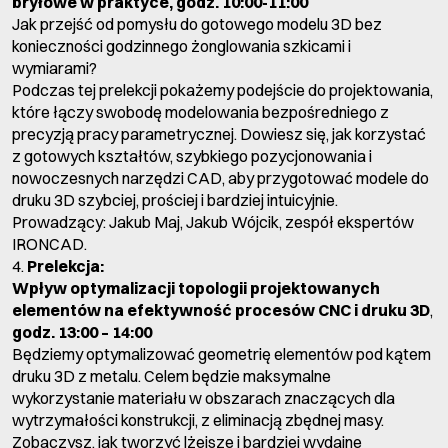
bryłowe w praktyce, godz. 10:00-11:00
Jak przejść od pomysłu do gotowego modelu 3D bez
konieczności godzinnego żonglowania szkicami i
wymiarami?
Podczas tej prelekcji pokażemy podejście do projektowania,
które łączy swobodę modelowania bezpośredniego z
precyzją pracy parametrycznej. Dowiesz się, jak korzystać
z gotowych kształtów, szybkiego pozycjonowania i
nowoczesnych narzędzi CAD, aby przygotować modele do
druku 3D szybciej, prościej i bardziej intuicyjnie.
Prowadzący: Jakub Maj, Jakub Wójcik, zespół ekspertów
IRONCAD.
4.
Prelekcja:
Wpływ optymalizacji topologii projektowanych
elementów na efektywność procesów CNC i druku 3D
,
godz. 13:00
– 14:00
Będziemy optymalizować geometrię elementów pod kątem
druku 3D z metalu. Celem będzie maksymalne
wykorzystanie materiału w obszarach znaczących dla
wytrzymałości konstrukcji, z eliminacją zbędnej masy.
Zobaczysz, jak tworzyć lżejsze i bardziej wydajne