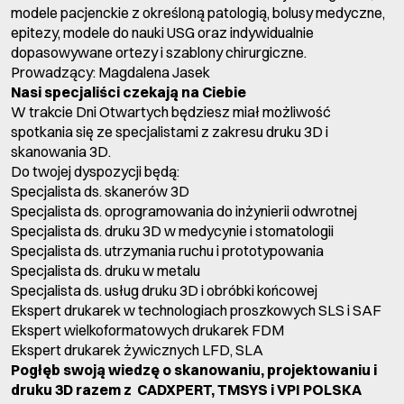
modele pacjenckie z określoną patologią, bolusy medyczne,
epitezy, modele do nauki USG oraz indywidualnie
dopasowywane ortezy i szablony chirurgiczne.
Prowadzący: Magdalena Jasek
Nasi specjaliści czekają na Ciebie
W trakcie Dni Otwartych będziesz miał możliwość
spotkania się ze specjalistami z zakresu druku 3D i
skanowania 3D.
Do twojej dyspozycji będą:
Specjalista ds. skanerów 3D
Specjalista ds. oprogramowania do inżynierii odwrotnej
Specjalista ds. druku 3D w medycynie i stomatologii
Specjalista ds. utrzymania ruchu i prototypowania
Specjalista ds. druku w metalu
Specjalista ds. usług druku 3D i obróbki końcowej
Ekspert drukarek w technologiach proszkowych SLS i SAF
Ekspert wielkoformatowych drukarek FDM
Ekspert drukarek żywicznych LFD, SLA
Pogłęb swoją wiedzę o skanowaniu, projektowaniu i
druku 3D razem z CADXPERT, TMSYS i VPI POLSKA