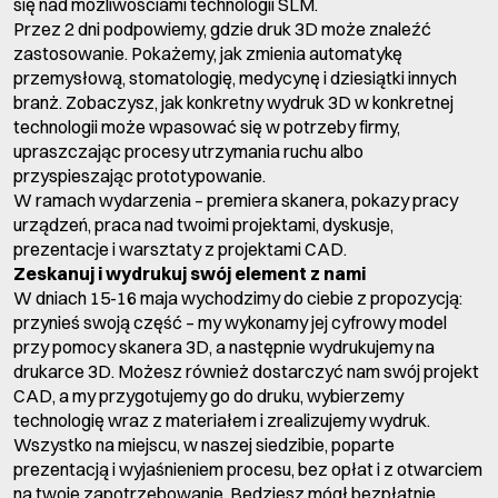
się nad możliwościami technologii SLM.
Przez 2 dni podpowiemy, gdzie druk 3D może znaleźć
zastosowanie. Pokażemy, jak zmienia automatykę
przemysłową, stomatologię, medycynę i dziesiątki innych
branż. Zobaczysz, jak konkretny wydruk 3D w konkretnej
technologii może wpasować się w potrzeby firmy,
upraszczając procesy utrzymania ruchu albo
przyspieszając prototypowanie.
W ramach wydarzenia – premiera skanera, pokazy pracy
urządzeń, praca nad twoimi projektami, dyskusje,
prezentacje i warsztaty z projektami CAD.
Zeskanuj i wydrukuj swój element z nami
W dniach 15-16 maja wychodzimy do ciebie z propozycją:
przynieś swoją część – my wykonamy jej cyfrowy model
przy pomocy skanera 3D, a następnie wydrukujemy na
drukarce 3D. Możesz również dostarczyć nam swój projekt
CAD, a my przygotujemy go do druku, wybierzemy
technologię wraz z materiałem i zrealizujemy wydruk.
Wszystko na miejscu, w naszej siedzibie, poparte
prezentacją i wyjaśnieniem procesu, bez opłat i z otwarciem
na twoje zapotrzebowanie. Będziesz mógł bezpłatnie