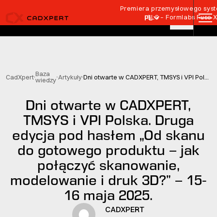
Przejdź do treści
Premiera przemysłowego syste
SLS – Formlabs Fuse 
PL
Baza
CadXpert
Artykuły
Dni otwarte w CADXPERT, TMSYS i VPI Polska. Druga edycja pod hasłem „Od skanu do gotowego produktu – jak połączyć skanowanie, modelowanie i druk 3D?” – 15-16 maja 2025.
wiedzy
Dni otwarte w CADXPERT,
TMSYS i VPI Polska. Druga
edycja pod hasłem „Od skanu
do gotowego produktu – jak
połączyć skanowanie,
modelowanie i druk 3D?” – 15-
16 maja 2025.
CADXPERT