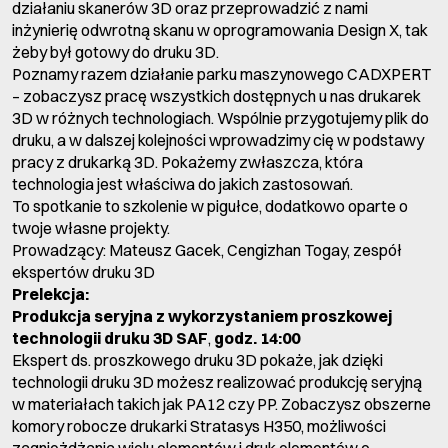
działaniu skanerów 3D oraz przeprowadzić z nami
inżynierię odwrotną skanu w oprogramowania Design X, tak
żeby był gotowy do druku 3D.
Poznamy razem działanie parku maszynowego CADXPERT
– zobaczysz pracę wszystkich dostępnych u nas drukarek
3D w różnych technologiach. Wspólnie przygotujemy plik do
druku, a w dalszej kolejności wprowadzimy cię w podstawy
pracy z drukarką 3D. Pokażemy zwłaszcza, która
technologia jest właściwa do jakich zastosowań.
To spotkanie to szkolenie w pigułce, dodatkowo oparte o
twoje własne projekty.
Prowadzący: Mateusz Gacek, Cengizhan Togay, zespół
ekspertów druku 3D
Prelekcja:
Produkcja seryjna z wykorzystaniem proszkowej
technologii druku 3D SAF
,
godz. 14:00
Ekspert ds. proszkowego druku 3D pokaże, jak dzięki
technologii druku 3D możesz realizować produkcję seryjną
w materiałach takich jak PA12 czy PP. Zobaczysz obszerne
komory robocze drukarki Stratasys H350, możliwości