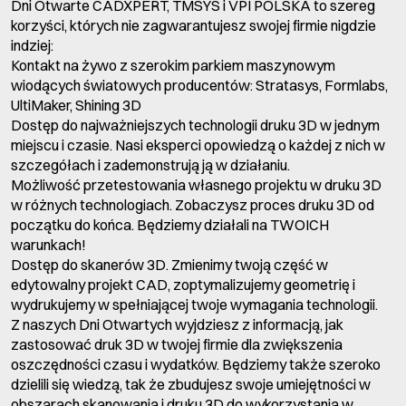
Dni Otwarte CADXPERT, TMSYS i VPI POLSKA to szereg
korzyści, których nie zagwarantujesz swojej firmie nigdzie
indziej:
Kontakt na żywo z szerokim parkiem maszynowym
wiodących światowych producentów: Stratasys, Formlabs,
UltiMaker, Shining 3D
Dostęp do najważniejszych technologii druku 3D w jednym
miejscu i czasie. Nasi eksperci opowiedzą o każdej z nich w
szczegółach i zademonstrują ją w działaniu.
Możliwość przetestowania własnego projektu w druku 3D
w różnych technologiach. Zobaczysz proces druku 3D od
początku do końca. Będziemy działali na TWOICH
warunkach!
Dostęp do skanerów 3D. Zmienimy twoją część w
edytowalny projekt CAD, zoptymalizujemy geometrię i
wydrukujemy w spełniającej twoje wymagania technologii.
Z naszych Dni Otwartych wyjdziesz z informacją, jak
zastosować druk 3D w twojej firmie dla zwiększenia
oszczędności czasu i wydatków. Będziemy także szeroko
dzielili się wiedzą, tak że zbudujesz swoje umiejętności w
obszarach skanowania i druku 3D do wykorzystania w