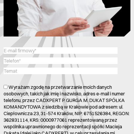
Wyrażam zgodę na przetwarzanie moich danych
osobowych, takich jak imię i nazwisko, adres e-mail i numer
telefonu, przez CADXPERT P. GURGA M. DUKAT SPÓŁKA
KOMANDYTOWA z siedzibą w Krakowie pod adresem: ul.
Ciepłownicza 23, 31-574 Kraków, NIP: 6751526384, REGON:
362831114, KRS: 0000977061 reprezentowaną przez
wspólnika uprawnionego do reprezentacji spółki Macieja
Dukata (dalej jako CADXPERT), w celu przesyłania mi