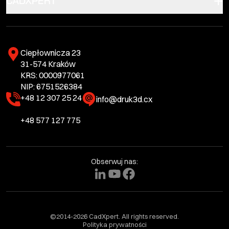
CADXPERT
Ciepłownicza 23
31-574 Kraków
KRS: 0000977061
NIP: 6751526384
+48 12 307 25 24
info@druk3d.cx
+48 577 127 775
Obserwuj nas:
©2014-2026 CadXpert. All rights reserved.
Polityka prywatności