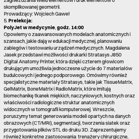
zagnieżdżania wielu elementów i druk elementów o
skomplikowanej geometrii.
Prowadzący: Wojciech Gaweł
5.
Prelekcja:
PolyJet w medycynie
,
godz. 14:00
Opowiemy o zaawansowanych modelach anatomicznych i
szansach, jakie dają w edukacji medycznej, planowaniu
zabiegów i testowaniu urządzeń medycznych. Magdalena
Jasek przedstawi możliwości drukarki Stratasys J850
Digital Anatomy Printer, która dzięki czterem głowicom
drukującym umożliwia jednoczesne użycie do 7 materiałów
budulcowych i jednego podporowego. Omówimy również
specjalistyczne materiały Stratasys, takie jak TissueMatrix,
GelMatrix, BoneMatrix i RadioMatrix, które imitują
biomechanikę tkanek miękkich, naczyniowych, kostnych oraz
właściwości radiologiczne struktur anatomicznych
widocznych w tomografii komputerowej. Wreszcie,
poruszymy temat generowania modeli opartych na danych
obrazowych (CT/MRI), segmentacji, tworzenia siatek oraz
przygotowania plików STL do druku 3D. Zaprezentujemy
również konkretne zastosowania: trenażery chirurgiczne,