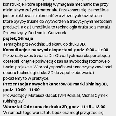
konstrukcje, które spełniają wymagania mechaniczne przy
minimalnym zużyciu materiału. Przekonasz się, że możliwe
jest projektowanie elementów o złożonych kształtach,
które byłyby trudne do wytworzenia tradycyjnymi metodami
produkcji, a dziś umożliwia to technologia druku 3d z metalu.
Prowadzący: Bartłomiej Gaczorek
piątek, 16 maja
Tematyka przewodnia: Od skanu do druku 3D.
Konsultacje z naszymi ekspertami, godz. 9:00 – 17:00
Przez cały czas trwania Dni Otwartych nasi eksperci będą
dostępni i chętnie poświęcą czas na swobodną rozmowę o
twoim projekcie. W prosty sposób wytłumaczymy zawiłości
doboru technologii druku 3D do zapotrzebowania i
pokażemy to w praktyce.
Prezentacja nowych skanerów 3D marki Shining 3D,
godz. 10:00 – 11:00
Prowadzący: Mateusz Gacek (VPI Polska), Michał Cyrnek
(Shining 3D)
Warsztat Od skanu do druku 3D,
godz. 11:15 – 13:00
W ramach tego warsztatu będziesz mógł przyjrzeć się