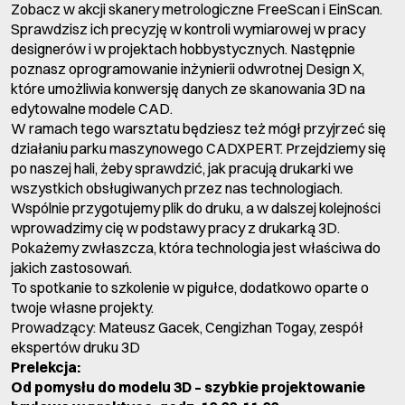
Zobacz w akcji skanery metrologiczne FreeScan i EinScan.
Sprawdzisz ich precyzję w kontroli wymiarowej w pracy
designerów i w projektach hobbystycznych. Następnie
poznasz oprogramowanie inżynierii odwrotnej Design X,
które umożliwia konwersję danych ze skanowania 3D na
edytowalne modele CAD.
W ramach tego warsztatu będziesz też mógł przyjrzeć się
działaniu parku maszynowego CADXPERT. Przejdziemy się
po naszej hali, żeby sprawdzić, jak pracują drukarki we
wszystkich obsługiwanych przez nas technologiach.
Wspólnie przygotujemy plik do druku, a w dalszej kolejności
wprowadzimy cię w podstawy pracy z drukarką 3D.
Pokażemy zwłaszcza, która technologia jest właściwa do
jakich zastosowań.
To spotkanie to szkolenie w pigułce, dodatkowo oparte o
twoje własne projekty.
Prowadzący: Mateusz Gacek, Cengizhan Togay, zespół
ekspertów druku 3D
Prelekcja:
Od pomysłu do modelu 3D – szybkie projektowanie