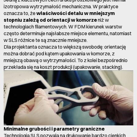
izotropowa wytrzymałość mechaniczna. W praktyce
oznacza to, że
właściwości detalu w mniejszym
stopniu zależą od orientacji w komorze
niż w
technologiach filamentowych. W FDM kierunek warstw
często determinuje najsłabsze miejsce elementu, natomiast
w SLS różnice te są znacznie mniejsze.
Dla projektanta oznacza to większą swobodę: orientację
można dobrać pod kątem upakowania w komorze, z
mniejszą obawą o wytrzymałości. To z kolei bezpośrednio
przekłada się na koszt produkcji (upakowanie, stacking).
Minimalne grubości i parametry graniczne
Technologia SLS pozwala na drukowanie bardzo cienkich