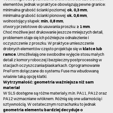
elementów, jednak w praktyce obowiązują pewne granice:
minimalna grubość ścianki poziomej:
ok. 0,3 mm
,
minimalna grubość ścianki pionowej:
ok. 0,6 mm
,
wolnostojący słupek:
min. 0,8 mm
,
otwory przelotowe do usuwania proszku:
≥ 1 mm
.
Choć możliwe jest drukowanie jeszcze mniejszych detali,
problemem staje się ich późniejsze odnalezienie i
oczyszczenie z proszku. W praktyce umieszczenie
drobnych elementów często projektuje się w
klatce lub
ramce
. Umożliwiają one swobodne wyjęcie stosu małych
detali z komory roboczej i bezpieczny postprocessing w
stacjach oczyszczania/piaskarkach. Oprogramowanie
PreForm dołączane do systemu Fuse ma wbudowaną
właśnie taką opcję klatki.
Wytrzymałość: geometria ważniejsza niż sam
materiał
W SLS dostępne są różne materiały, m.in. PA11, PA12 oraz
PA12 wzmacniane włóknem. Różnią się one udarnością i
sztywnością. W ostatecznym rozrachunku to jednak
geometria elementu bardziej decyduje o