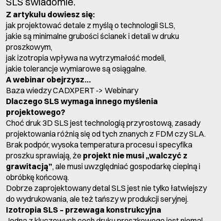
SLS świadomie.
Z artykułu dowiesz się:
jak projektować detale z myślą o technologii SLS,
jakie są minimalne grubości ścianek i detali w druku
proszkowym,
jak izotropia wpływa na wytrzymałość modeli,
jakie tolerancje wymiarowe są osiągalne.
A webinar obejrzysz…
Baza wiedzy CADXPERT -> Webinary
Dlaczego SLS wymaga innego myślenia
projektowego?
Choć druk 3D SLS jest technologią przyrostową, zasady
projektowania różnią się od tych znanych z FDM czy SLA.
Brak podpór, wysoka temperatura procesu i specyfika
proszku sprawiają, że
projekt nie musi „walczyć z
grawitacją”
, ale musi uwzględniać gospodarkę cieplną i
obróbkę końcową.
Dobrze zaprojektowany detal SLS jest nie tylko łatwiejszy
do wydrukowania, ale też tańszy w produkcji seryjnej.
Izotropia SLS – przewaga konstrukcyjna
Jedną z kluczowych cech druku proszkowego jest niemal