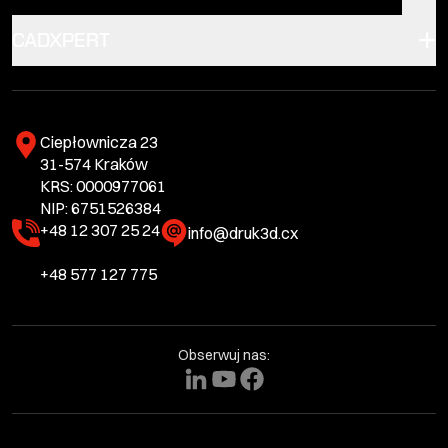
CADXPERT
Ciepłownicza 23
31-574 Kraków
KRS: 0000977061
NIP: 6751526384
+48 12 307 25 24
info@druk3d.cx
+48 577 127 775
Obserwuj nas: