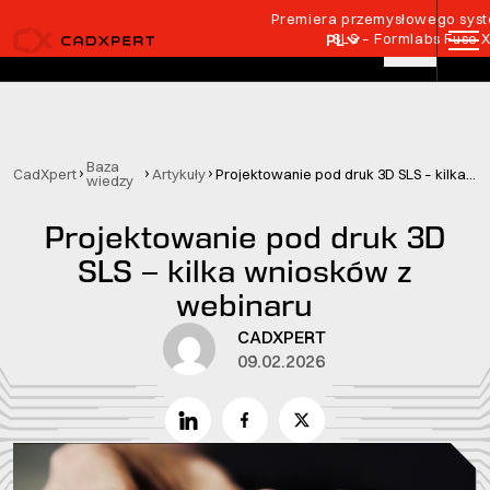
Przejdź do treści
Premiera przemysłowego syste
SLS – Formlabs Fuse 
PL
Baza
CadXpert
Artykuły
Projektowanie pod druk 3D SLS – kilka wniosków z webinaru
wiedzy
Projektowanie pod druk 3D
SLS – kilka wniosków z
webinaru
CADXPERT
09.02.2026