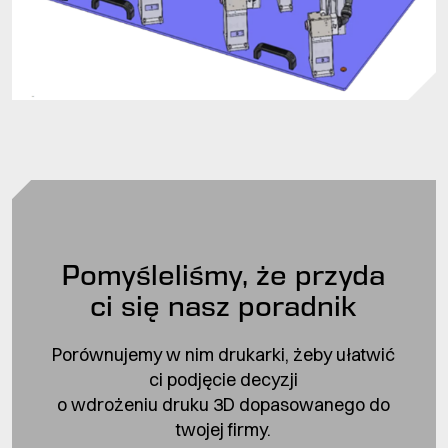
Pomyśleliśmy, że przyda
ci się nasz poradnik
Porównujemy w nim drukarki, żeby ułatwić
ci podjęcie decyzji
o wdrożeniu druku 3D dopasowanego do
twojej firmy.