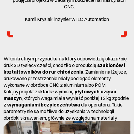
podjęcia projektu w zadanym budżecie na maszynach
CNC.
Kamil Krysiak, inżynier w ILC Automation
W konkretnym przypadku, na który odpowiedzią okazał się
druk 3D tysięcy części, chodziło o produkcję
szablonów i
kształtowników do rur chłodzenia
. Zamianie na lżejsze,
drukowane przestrzennie miały podlegać elementy
wykonane w obróbce CNC z aluminium albo POM.
Kolejny projekt zakładał wymianę
płytowych części
maszyn
, których waga miała wynieść poniżej 12 kg zgodnie
z
wymaganiami bezpieczeństwa
dla operatora. Takie
parametry nie są możliwe do uzyskania w technologii
obróbki skrawaniem, głównie ze względu na materiały.