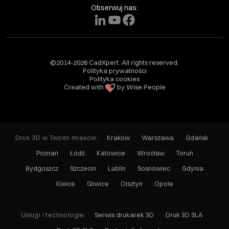
Obserwuj nas:
©2014-2026 CadXpert. All rights reserved.
Polityka prywatności
Polityka cookies
Created with
by Wise People
Druk 3D w Twoim miescie:
Kraków
Warszawa
Gdańsk
Poznań
Łódź
Katowice
Wrocław
Toruń
Bydgoszcz
Szczecin
Lublin
Sosnowiec
Gdynia
Kielce
Gliwice
Olsztyn
Opole
Usługi i technologie:
Serwis drukarek 3D
Druk 3D SLA