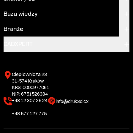
Baza wiedzy
Branże
CADXPERT
Ciepłownicza 23
31-574 Kraków
KRS: 0000977061
NIP: 6751526384
+48 12 307 25 24
info@druk3d.cx
+48 577 127 775