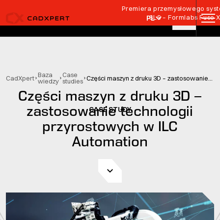
Przejdź do treści
Premiera przemysłowego syste
SLS – Formlabs Fuse 
PL
Baza
Case
CadXpert
Części maszyn z druku 3D – zastosowanie technologii przyrostowych w ILC Automation
wiedzy
studies
Części maszyn z druku 3D –
zastosowanie technologii
CASE STUDY
przyrostowych w ILC
Automation