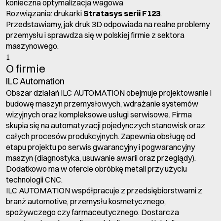
konieczna optymalizacja wagowa
Rozwiązania: drukarki
Stratasys serii F123
.
Przedstawiamy, jak druk 3D odpowiada na realne problemy
przemysłu i sprawdza się w polskiej firmie z sektora
maszynowego.
1
O firmie
ILC Automation
Obszar działań ILC AUTOMATION obejmuje projektowanie i
budowę maszyn przemysłowych, wdrażanie systemów
wizyjnych oraz kompleksowe usługi serwisowe. Firma
skupia się na automatyzacji pojedynczych stanowisk oraz
całych procesów produkcyjnych. Zapewnia obsługę od
etapu projektu po serwis gwarancyjny i pogwarancyjny
maszyn (diagnostyka, usuwanie awarii oraz przeglądy).
Dodatkowo ma w ofercie obróbkę metali przy użyciu
technologii CNC.
ILC AUTOMATION współpracuje z przedsiębiorstwami z
branż automotive, przemysłu kosmetycznego,
spożywczego czy farmaceutycznego. Dostarcza