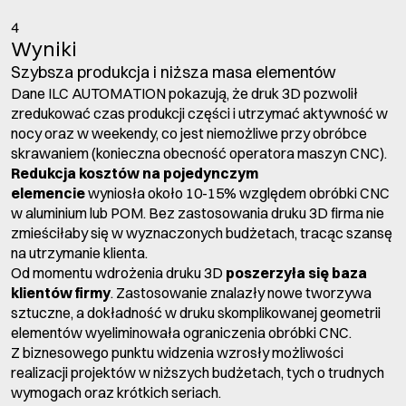
4
Wyniki
Szybsza produkcja i niższa masa elementów
Dane ILC AUTOMATION pokazują, że druk 3D pozwolił
zredukować czas produkcji części i utrzymać aktywność w
nocy oraz w weekendy, co jest niemożliwe przy obróbce
skrawaniem (konieczna obecność operatora maszyn CNC).
Redukcja kosztów na pojedynczym
elemencie
wyniosła około 10-15% względem obróbki CNC
w aluminium lub POM. Bez zastosowania druku 3D firma nie
zmieściłaby się w wyznaczonych budżetach, tracąc szansę
na utrzymanie klienta.
Od momentu wdrożenia druku 3D
poszerzyła się baza
klientów firmy
. Zastosowanie znalazły nowe tworzywa
sztuczne, a dokładność w druku skomplikowanej geometrii
elementów wyeliminowała ograniczenia obróbki CNC.
Z biznesowego punktu widzenia wzrosły możliwości
realizacji projektów w niższych budżetach, tych o trudnych
wymogach oraz krótkich seriach.