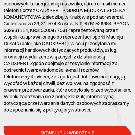
osobowych, takich jak imię i nazwisko, adres e-mail i numer
telefonu, przez CADXPERT P. GURGA M. DUKAT SPÓŁKA
KOMANDYTOWA z siedzibą w Krakowie pod adresem: ul.
Ciepłownicza 23, 31-574 Kraków, NIP: 6751526384, REGON:
362831114, KRS: 0000977061 reprezentowaną przez
wspólnika uprawnionego do reprezentacji spółki Macieja
Dukata (dalej jako CADXPERT), w celu przesyłania mi
informacji handlowych dotyczących produktów, usług,
promocji i wydarzeń związanych z działalnością
CADXPERT. Zgoda obejmuje przesyłanie informacji za
pośrednictwem: wiadomości e-mail i rozmów
telefonicznych. Wiem, że zgoda jest dobrowolna i mogę ją
wycofać w każdej chwili, bez wpływu na zgodność z
prawem przetwarzania, które odbyło się przed wycofaniem.
W celu zapoznania się z pełną klauzulą informacyjną
dotyczącą przetwarzania danych osobowych zapraszamy
do zapoznania się z
polityką prywatności
.
SKONSULTUJ WDROŻENIE