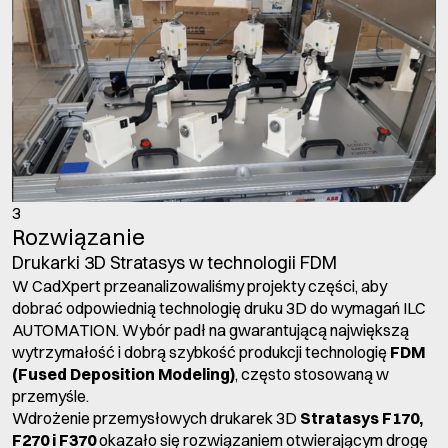
3
Rozwiązanie
Drukarki 3D Stratasys w technologii FDM
W CadXpert przeanalizowaliśmy projekty części, aby
dobrać odpowiednią technologię druku 3D do wymagań ILC
AUTOMATION. Wybór padł na gwarantującą największą
wytrzymałość i dobrą szybkość produkcji technologię
FDM
(Fused Deposition Modeling)
, często stosowaną w
przemyśle.
Wdrożenie przemysłowych drukarek 3D
Stratasys F170,
F270 i F370
okazało się rozwiązaniem otwierającym drogę