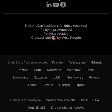
©2014-2026 CadXpert. All rights reserved.
Polityka prywatności
Polityka cookies
Created with
by Wise People
Druk 3D w Twoim miescie:
Kraków
Warszawa
Gdańsk
Poznań
Łódź
Katowice
Wrocław
Toruń
Bydgoszcz
Szczecin
Lublin
Sosnowiec
Gdynia
Kielce
Gliwice
Olsztyn
Opole
Usługi i technologie:
Serwis drukarek 3D
Druk 3D SLA
Druk 3D SLS
Druk wielkoformatowy