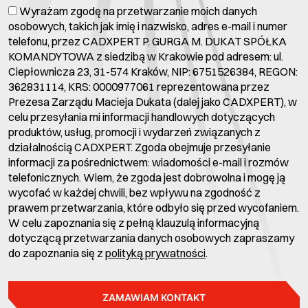
Wyrażam zgodę na przetwarzanie moich danych
osobowych, takich jak imię i nazwisko, adres e-mail i numer
telefonu, przez CADXPERT P. GURGA M. DUKAT SPÓŁKA
KOMANDYTOWA z siedzibą w Krakowie pod adresem: ul.
Ciepłownicza 23, 31-574 Kraków, NIP: 6751526384, REGON:
362831114, KRS: 0000977061 reprezentowana przez
Prezesa Zarządu Macieja Dukata (dalej jako CADXPERT), w
celu przesyłania mi informacji handlowych dotyczących
produktów, usług, promocji i wydarzeń związanych z
działalnością CADXPERT. Zgoda obejmuje przesyłanie
informacji za pośrednictwem: wiadomości e-mail i rozmów
telefonicznych. Wiem, że zgoda jest dobrowolna i mogę ją
wycofać w każdej chwili, bez wpływu na zgodność z
prawem przetwarzania, które odbyło się przed wycofaniem.
W celu zapoznania się z pełną klauzulą informacyjną
dotyczącą przetwarzania danych osobowych zapraszamy
do zapoznania się z
polityką prywatności
.
ZAMAWIAM KONTAKT