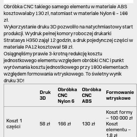
Obróbka CNC takiego samego elementu w materiale ABS
kosztowałaby 130 zł, natomiast w materiale Nylon 6 – 166
zł.
Wykorzystanie druku 3D pozwoliło na natychmiastowy start
produkcji. Wydruk pełnej komory roboczej drukarki
Stratasys H350 zajął 12 godzin, a druk pojedynczej części w
materiale PA12 kosztował 58 zł.
Osiągnęliśmy prawie 3-krotną redukcję kosztu
jednostkowego elementu względem obróbki CNC i punkt
wyrównania kosztu jednostkowego przy 1800 elementach
względem formowania wtryskowego. To świetny wynik
druku 3D!
Obróbka
Obróbka
Druk
Formowanie
CNC
CNC
3D
wtryskowe
Nylon 6
ABS
Koszt formy
– 100 000 zł
Koszt 1
58 zł
166 zł
130 zł
Koszt
części
elementu –
1,8 zł