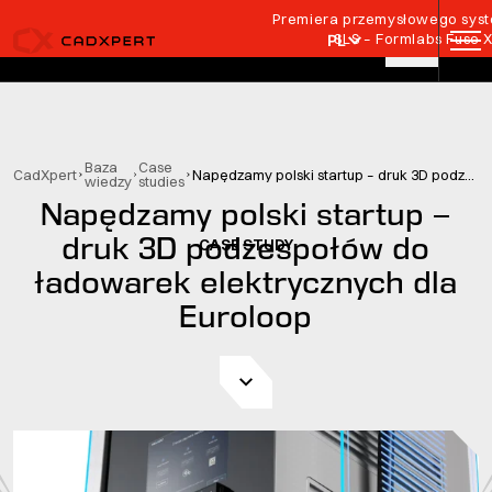
Przejdź do treści
Premiera przemysłowego syste
SLS – Formlabs Fuse 
PL
Baza
Case
CadXpert
Napędzamy polski startup – druk 3D podzespołów do ładowarek elektrycznych dla Euroloop
wiedzy
studies
Napędzamy polski startup –
druk 3D podzespołów do
CASE STUDY
ładowarek elektrycznych dla
Euroloop