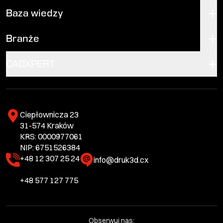
Baza wiedzy
Branże
CADXPERT
Ciepłownicza 23
31-574 Kraków
KRS: 0000977061
NIP: 6751526384
+48 12 307 25 24
info@druk3d.cx
+48 577 127 775
Obserwuj nas: