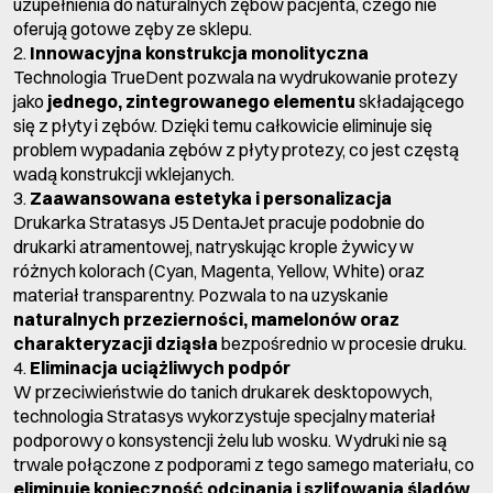
uzupełnienia do naturalnych zębów pacjenta, czego nie
oferują gotowe zęby ze sklepu.
2.
Innowacyjna konstrukcja monolityczna
Technologia TrueDent pozwala na wydrukowanie protezy
jako
jednego, zintegrowanego elementu
składającego
się z płyty i zębów. Dzięki temu całkowicie eliminuje się
problem wypadania zębów z płyty protezy, co jest częstą
wadą konstrukcji wklejanych.
3.
Zaawansowana estetyka i personalizacja
Drukarka Stratasys J5 DentaJet pracuje podobnie do
drukarki atramentowej, natryskując krople żywicy w
różnych kolorach (Cyan, Magenta, Yellow, White) oraz
materiał transparentny. Pozwala to na uzyskanie
naturalnych przezierności, mamelonów oraz
charakteryzacji dziąsła
bezpośrednio w procesie druku.
4.
Eliminacja uciążliwych podpór
W przeciwieństwie do tanich drukarek desktopowych,
technologia Stratasys wykorzystuje specjalny materiał
podporowy o konsystencji żelu lub wosku. Wydruki nie są
trwale połączone z podporami z tego samego materiału, co
eliminuje konieczność odcinania i szlifowania śladów