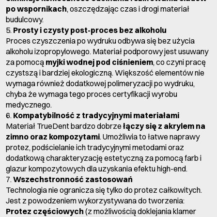
po wspornikach
, oszczędzając czas i drogi materiał
budulcowy.
5.
Prosty i czysty post-proces bez alkoholu
Proces czyszczenia po wydruku odbywa się bez użycia
alkoholu izopropylowego. Materiał podporowy jest usuwany
za pomocą
myjki wodnej pod ciśnieniem
, co czyni pracę
czystszą i bardziej ekologiczną. Większość elementów nie
wymaga również dodatkowej polimeryzacji po wydruku,
chyba że wymaga tego proces certyfikacji wyrobu
medycznego.
6.
Kompatybilność z tradycyjnymi materiałami
Materiał TrueDent bardzo dobrze
łączy się z akrylem na
zimno oraz kompozytami
. Umożliwia to łatwe naprawy
protez, podścielanie ich tradycyjnymi metodami oraz
dodatkową charakteryzację estetyczną za pomocą farb i
glazur kompozytowych dla uzyskania efektu high-end.
7.
Wszechstronność zastosowań
Technologia nie ogranicza się tylko do protez całkowitych.
Jest z powodzeniem wykorzystywana do tworzenia:
Protez częściowych
(z możliwością doklejania klamer