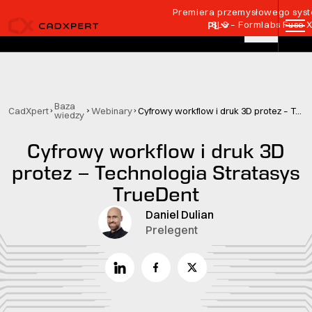
Przejdź do treści
Premiera przemysłowego syste
SLS – Formlabs Fuse 
PL
Baza
CadXpert
Webinary
Cyfrowy workflow i druk 3D protez – Technologia Stratasys TrueDent
wiedzy
Cyfrowy workflow i druk 3D
protez – Technologia Stratasys
TrueDent
Daniel Dulian
Prelegent