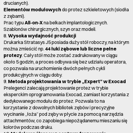
drucianych).
Elementów modułowych
do protez szkieletowych (siodła
z zębami).
Prac typu
All-on-X
na belkach implantologicznych.
Szablonów chirurgicznych, szyn oraz modeli.
8.
Wysoka wydajność produkcji
Drukarka
Stratasys J5
posiada duży stół roboczy, na którym
można zmieścić np.
44 łuki zębowe lub liczne pełne
protezy
. Cały stół może zostać zadrukowany w ciągu
około 5 godzin, a proces odbywa się bez udziału operatora,
co pozwala na uruchomienie dwóch pełnych cykli
produkcyjnych w ciągu doby.
9.
Metoda projektowania w trybie „Expert” w Exocad
Prelegenci zalecają projektowanie protez w trybie
eksperckim oprogramowania Exocad, zamiast korzystania z
dedykowanego modułu do protez. Pozwala to na
korzystanie z dowolnych bibliotek zębów i precyzyjne
wycinanie „łoża” pod zęby w płycie za pomocą narzędzia
attachmentów, co zapobiega niepożądanemu mieszaniu się
kolorów podczas druku.