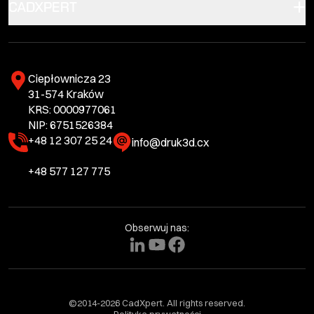
CADXPERT
Ciepłownicza 23
31-574 Kraków
KRS: 0000977061
NIP: 6751526384
+48 12 307 25 24
info@druk3d.cx
+48 577 127 775
Obserwuj nas:
©2014-2026 CadXpert. All rights reserved.
Polityka prywatności