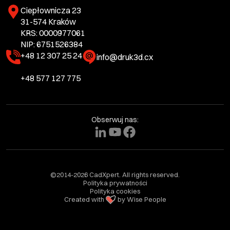
Ciepłownicza 23
31-574 Kraków
KRS: 0000977061
NIP: 6751526384
+48 12 307 25 24
info@druk3d.cx
+48 577 127 775
Obserwuj nas:
©2014-2026 CadXpert. All rights reserved.
Polityka prywatności
Polityka cookies
Created with
by Wise People