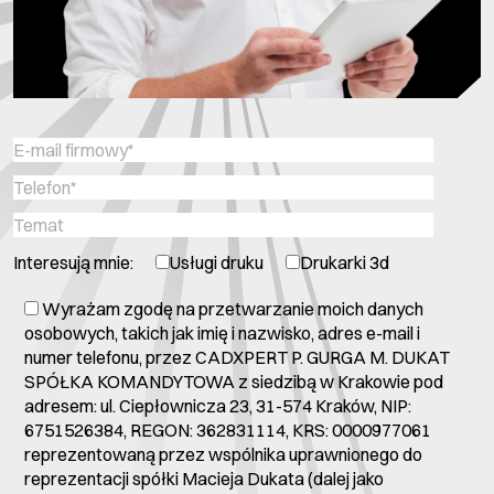
Interesują mnie:
Usługi druku
Drukarki 3d
Wyrażam zgodę na przetwarzanie moich danych
osobowych, takich jak imię i nazwisko, adres e-mail i
numer telefonu, przez CADXPERT P. GURGA M. DUKAT
SPÓŁKA KOMANDYTOWA z siedzibą w Krakowie pod
adresem: ul. Ciepłownicza 23, 31-574 Kraków, NIP:
6751526384, REGON: 362831114, KRS: 0000977061
reprezentowaną przez wspólnika uprawnionego do
reprezentacji spółki Macieja Dukata (dalej jako