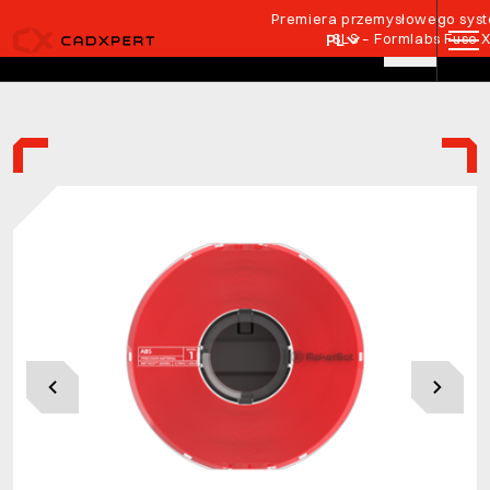
Przejdź do treści
Premiera przemysłowego syste
SLS – Formlabs Fuse 
PL