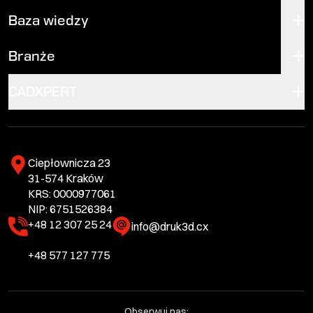
Baza wiedzy
Branże
CADXPERT
Ciepłownicza 23
31-574 Kraków
KRS: 0000977061
NIP: 6751526384
+48 12 307 25 24
info@druk3d.cx
+48 577 127 775
Obserwuj nas: