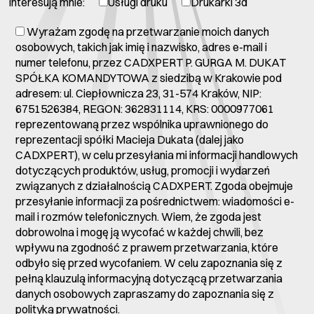
Interesują mnie:
Usługi druku
Drukarki 3d
Wyrażam zgodę na przetwarzanie moich danych
osobowych, takich jak imię i nazwisko, adres e-mail i
numer telefonu, przez CADXPERT P. GURGA M. DUKAT
SPÓŁKA KOMANDYTOWA z siedzibą w Krakowie pod
adresem: ul. Ciepłownicza 23, 31-574 Kraków, NIP:
6751526384, REGON: 362831114, KRS: 0000977061
reprezentowaną przez wspólnika uprawnionego do
reprezentacji spółki Macieja Dukata (dalej jako
CADXPERT), w celu przesyłania mi informacji handlowych
dotyczących produktów, usług, promocji i wydarzeń
związanych z działalnością CADXPERT. Zgoda obejmuje
przesyłanie informacji za pośrednictwem: wiadomości e-
mail i rozmów telefonicznych. Wiem, że zgoda jest
dobrowolna i mogę ją wycofać w każdej chwili, bez
wpływu na zgodność z prawem przetwarzania, które
odbyło się przed wycofaniem. W celu zapoznania się z
pełną klauzulą informacyjną dotyczącą przetwarzania
danych osobowych zapraszamy do zapoznania się z
polityką prywatności
.