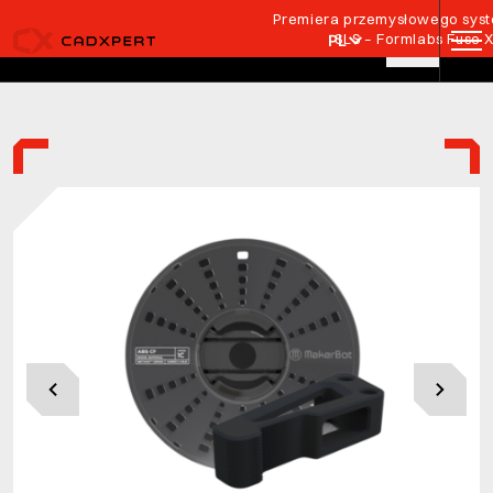
Przejdź do treści
Premiera przemysłowego syste
SLS – Formlabs Fuse 
PL