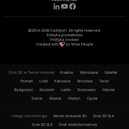
©2014-2026 CadXpert. All rights reserved.
Polityka prywatności
Polityka cookies
Created with
by Wise People
Druk 3D w Twoim miescie:
Kraków
Warszawa
Gdańsk
Poznań
Łódź
Katowice
Wrocław
Toruń
Bydgoszcz
Szczecin
Lublin
Sosnowiec
Gdynia
Kielce
Gliwice
Olsztyn
Opole
Usługi i technologie:
Serwis drukarek 3D
Druk 3D SLA
Druk 3D SLS
Druk wielkoformatowy