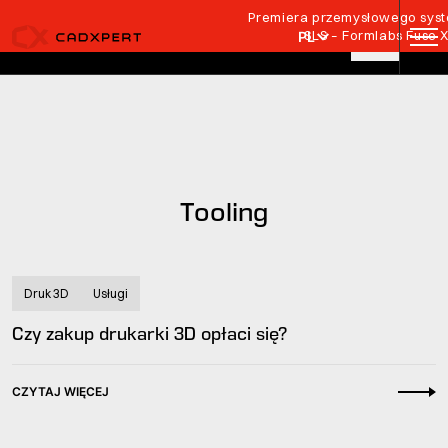
Przejdź do treści
Premiera przemysłowego syste
SLS – Formlabs Fuse 
PL
Tooling
Druk 3D
Usługi
Czy zakup drukarki 3D opłaci się?
CZYTAJ WIĘCEJ