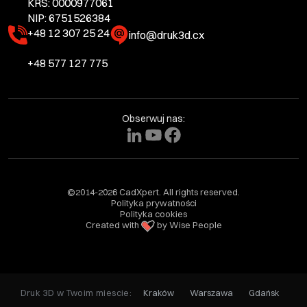
KRS: 0000977061
NIP: 6751526384
+48 12 307 25 24
info@druk3d.cx
+48 577 127 775
Obserwuj nas:
©2014-2026 CadXpert. All rights reserved.
Polityka prywatności
Polityka cookies
Created with
by Wise People
Druk 3D w Twoim miescie:
Kraków
Warszawa
Gdańsk