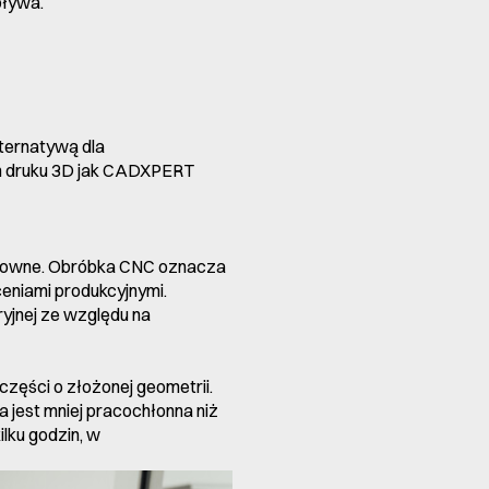
pływa.
lternatywą dla
m druku 3D jak CADXPERT
sztowne. Obróbka CNC oznacza
eniami produkcyjnymi.
ryjnej ze względu na
zęści o złożonej geometrii.
 jest mniej pracochłonna niż
lku godzin, w