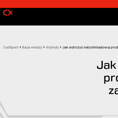
Przejdź do treści
CadXpert
Baza wiedzy
Artykuły
Jak wdrożyć natychmiastową produk
Jak
pr
z