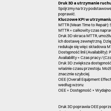
Druk 3D a utrzymanie ruchu
Spójrzmy na trzy podstawowe 
poprawić.
Kluczowe KPI w utrzymani
MTTR (Mean Time to Repair): Ś
MTTR = całkowity czas naprawy
Druk 3D skraca MTTR, umożliw
ich dostawę zewnętrzną. Dzię
redukuje się więc składowa M
Dostępność linii (Availability
Availability = Czas pracy / (C
Druk 3D zwiększa dostępność
właśnie czasu przestoju. Moż
znacznie szybciej.
OEE (Overall Equipment Effect
według wzoru:
OEE = Dostępność × Wydajno
Druk 3D poprawia OEE poprzez