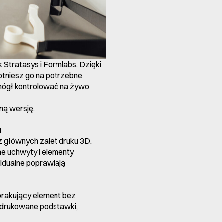
 Stratasys i Formlabs. Dzięki
otniesz go na potrzebne
 mógł kontrolować na żywo
ną wersję.
u
 głównych zalet druku 3D.
ne uchwyty i elementy
idualne poprawiają
brakujący element bez
 drukowane podstawki,