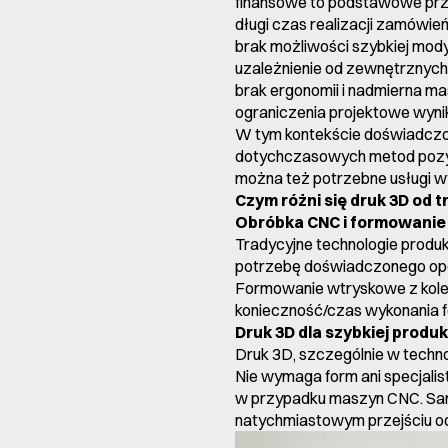
finansowe to podstawowe prz
długi czas realizacji zamówie
brak możliwości szybkiej mody
uzależnienie od zewnętrznych
brak ergonomii i nadmierna m
ograniczenia projektowe wynik
W tym kontekście doświadczony
dotychczasowych metod pozys
można też potrzebne usługi w
Czym różni się druk 3D od 
Obróbka CNC i formowanie 
Tradycyjne technologie produ
potrzebę doświadczonego oper
Formowanie wtryskowe z kolei 
konieczność/czas wykonania f
Druk 3D dla szybkiej produk
Druk 3D, szczególnie w techno
Nie wymaga form ani specjali
w przypadku maszyn CNC. Sam 
natychmiastowym przejściu od