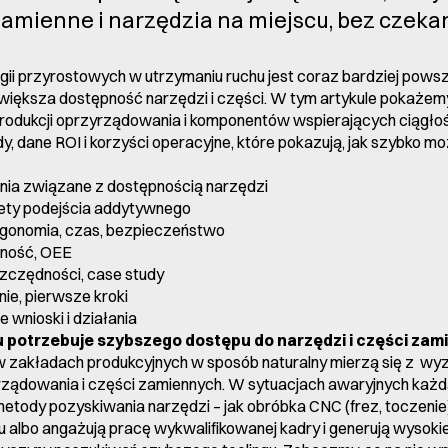
amienne i narzędzia na miejscu, bez czekan
gii przyrostowych w utrzymaniu ruchu jest coraz bardziej pows
 zwiększa dostępność narzędzi i części. W tym artykule pokażem
odukcji oprzyrządowania i komponentów wspierających ciągłość p
, dane ROI i korzyści operacyjne, które pokazują, jak szybko moż
ia związane z dostępnością narzędzi
lety podejścia addytywnego
rgonomia, czas, bezpieczeństwo
pność, OEE
oszczędności, case study
ie, pierwsze kroki
wnioski i działania
 potrzebuje szybszego dostępu do narzędzi i części za
 w zakładach produkcyjnych w sposób naturalny mierzą się z w
rządowania i części zamiennych. W sytuacjach awaryjnych każd
metody pozyskiwania narzędzi – jak obróbka CNC (frez, toczeni
albo angażują pracę wykwalifikowanej kadry i generują wysokie