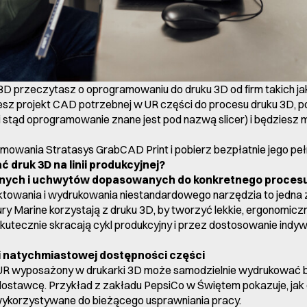
D przeczytasz o oprogramowaniu do druku 3D od firm takich jak
esz projekt CAD potrzebnej w UR części do procesu druku 3D, p
 i stąd oprogramowanie znane jest pod nazwą slicer) i będziesz
mowania Stratasys GrabCAD Print
i pobierz bezpłatnie jego peł
druk 3D na linii produkcyjnej?
alnych i uchwytów dopasowanych do konkretnego proces
towania i wydrukowania niestandardowego narzędzia to jedna z
ury Marine korzystają z druku 3D, by tworzyć lekkie, ergonomicz
utecznie skracają cykl produkcyjny i przez dostosowanie indyw
i natychmiastowej dostępności części
ł UR wyposażony w drukarki 3D może samodzielnie wydrukować 
dostawcę. Przykład z zakładu PepsiCo w Świętem pokazuje, jak
wykorzystywane do bieżącego usprawniania pracy.