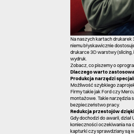
Na naszych kartach drukarek 3
niemu błyskawicznie dostosuj
drukarce 3D warstwy (slicing,
wydruk.
Zobacz, co piszemy o
oprogra
Dlaczego warto zastosować 
Produkcja narzędzi specj
Możliwość szybkiego zaprojek
Firmy takie jak Ford czy Merc
montażowe. Takie narzędzia sk
bezpieczeństwo pracy.
Redukcja przestojów dzięk
Gdy dochodzi do awarii, dzia
konieczności oczekiwania na 
kapturki czy sprawdziany są 