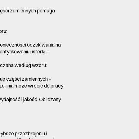
części zamiennych pomaga
oru:
onieczności oczekiwania na
ntyfikowaniu usterki –
bliczana według wzoru:
ub części zamiennych –
e linia może wrócić do pracy
dajność i jakość. Obliczany
ybsze przezbrojeniu i