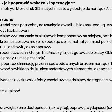
 – jak poprawić wskaźniki operacyjne?
metryki, które druk 3D i natychmiastowy dostęp do narzędzi/
u ruchu
redni czas potrzebny na usunięcie awarii. Obliczany według wz
 / liczba awarii
iając wytwarzanie brakujących komponentów na miejscu, bez k
ki temu naprawa może rozpocząć się niemal natychmiast po zide
TTR, całkowity czas naprawy.
): Procent czasu, w którym linia/maszyna jest gotowa do pracy. O
zas pracy + Czas przestoju)
 poprzez eliminację przerw spowodowanych brakiem narzędzi l
liwość szybkiego druku niestandardowych elementów oznacza, ż
iveness): Wskaźnik efektywności uwzględniający dostępność, wy
ść × Jakość
 zwiększenie dostępności (jak wyżej), poprawę wydajności (sz