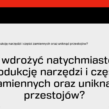
cję narzędzi i części zamiennych oraz uniknąć przestojów?
 wdrożyć natychmias
odukcję narzędzi i czę
amiennych oraz unikn
przestojów?