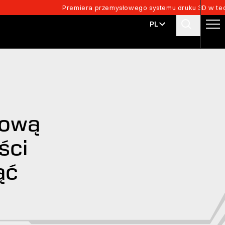
Premiera przemysłowego systemu druku 3D w tech
PL
tową
ści
ąć