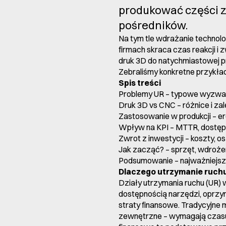
produkować części z
pośredników.
Na tym tle wdrażanie technolo
firmach skraca czas reakcji i
druk 3D do natychmiastowej pr
Zebraliśmy konkretne przykłady
Spis treści
Problemy UR – typowe wyzwan
Druk 3D vs CNC – różnice i za
Zastosowanie w produkcji – e
Wpływ na KPI – MTTR, dostę
Zwrot z inwestycji – koszty, 
Jak zacząć? – sprzęt, wdrożen
Podsumowanie – najważniejsze 
Dlaczego utrzymanie ruchu
Działy utrzymania ruchu (UR)
dostępnością narzędzi, oprzy
straty finansowe. Tradycyjne 
zewnętrzne – wymagają czasu 