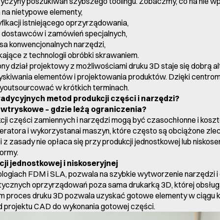
yczyny poszukiwań szybszego toolingu. Zobaczmy, co na nie w
ń na nietypowe elementy,
fikacji istniejącego oprzyrządowania,
 dostawców i zamówień specjalnych,
asa konwencjonalnych narzędzi,
ające z technologii obróbki skrawaniem.
 dział projektowy z możliwościami druku 3D staje się dobrą a
kiwania elementów i projektowania produktów. Dzięki centro
youtsourcować w krótkich terminach.
tradycyjnych metod produkcji części i narzędzi?
wtryskowe – gdzie leżą ograniczenia?
kcji części zamiennych i narzędzi mogą być czasochłonne i ko
atora i wykorzystanai maszyn, które często są obciążone zlec
z zasady nie opłaca się przy produkcji jednostkowej lub niskose
ormy.
cji jednostkowej i niskoseryjnej
logiach FDM i SLA, pozwala na szybkie wytworzenie narzędzi i c
stycznych oprzyrządowań poza sama drukarką 3D, której obsługa
proces druku 3D pozwala uzyskać gotowe elementy w ciągu ki
 projektu CAD do wykonania gotowej części.