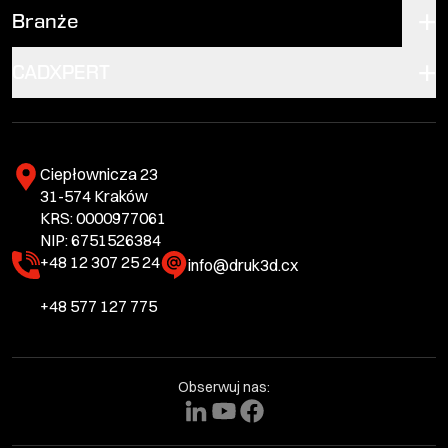
Branże
CADXPERT
Ciepłownicza 23
31-574 Kraków
KRS: 0000977061
NIP: 6751526384
+48 12 307 25 24
info@druk3d.cx
+48 577 127 775
Obserwuj nas: