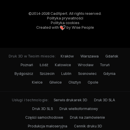
©2014-2026 CadXpert. All rights reserved.
Polityka prywatności
Polityka cookies
Created with
by Wise People
Druk 3D w Twoim miescie:
Kraków
Warszawa
Gdańsk
Poznań
Łódź
Katowice
Wrocław
Toruń
Bydgoszcz
Szczecin
Lublin
Sosnowiec
Gdynia
Kielce
Gliwice
Olsztyn
Opole
Usługi i technologie:
Serwis drukarek 3D
Druk 3D SLA
Druk 3D SLS
Druk wielkoformatowy
Części samochodowe
Druk na zamówienie
Produkcja małoseryjna
Cennik druku 3D