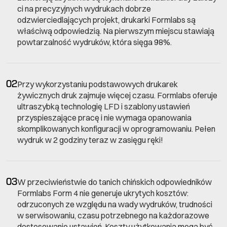
ci na precyzyjnych wydrukach dobrze
odzwierciedlających projekt, drukarki Formlabs są
właściwą odpowiedzią. Na pierwszym miejscu stawiają
powtarzalność wydruków, która sięga 98%.
02
Przy wykorzystaniu podstawowych drukarek
żywicznych druk zajmuje więcej czasu. Formlabs oferuje
ultraszybką technologię LFD i szablony ustawień
przyspieszające pracę i nie wymaga opanowania
skomplikowanych konfiguracji w oprogramowaniu. Pełen
wydruk w 2 godziny teraz w zasięgu ręki!
03
W przeciwieństwie do tanich chińskich odpowiedników
Formlabs Form 4 nie generuje ukrytych kosztów:
odrzuconych ze względu na wady wydruków, trudności
w serwisowaniu, czasu potrzebnego na każdorazowe
dostosowanie ustawień. Koszty użytkowania mogą być