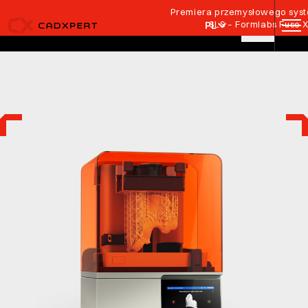
Przejdź do treści
Premiera przemysłowego syste
SLS – Formlabs Fuse 
PL