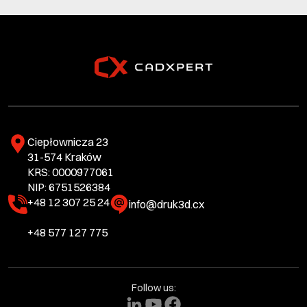
Ciepłownicza 23
31-574 Kraków
KRS: 0000977061
NIP: 6751526384
+48 12 307 25 24
info@druk3d.cx
+48 577 127 775
Follow us: