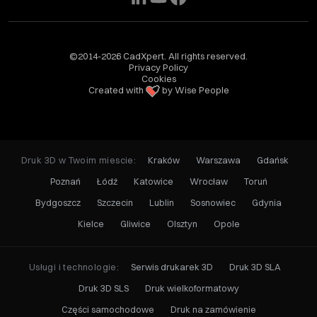
©2014-2026 CadXpert. All rights reserved.
Privacy Policy
Cookies
Created with
by Wise People
Druk 3D w Twoim miescie:
Kraków
Warszawa
Gdańsk
Poznań
Łódź
Katowice
Wrocław
Toruń
Bydgoszcz
Szczecin
Lublin
Sosnowiec
Gdynia
Kielce
Gliwice
Olsztyn
Opole
Usługi i technologie:
Serwis drukarek 3D
Druk 3D SLA
Druk 3D SLS
Druk wielkoformatowy
Części samochodowe
Druk na zamówienie